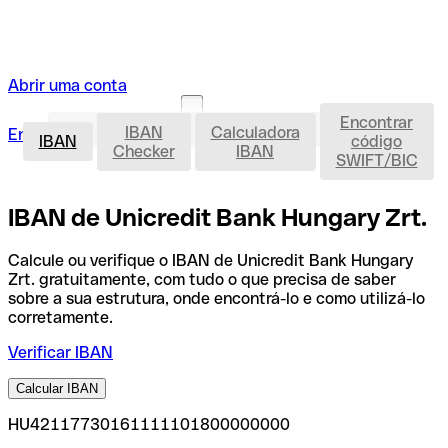
Abrir uma conta
Encontrar
IBAN
IBAN
Calculadora
Entrar
Abrir uma conta
IBAN
código
Checker
IBAN
SWIFT/BIC
IBAN de Unicredit Bank Hungary Zrt.
Calcule ou verifique o IBAN de Unicredit Bank Hungary
Zrt. gratuitamente, com tudo o que precisa de saber
sobre a sua estrutura, onde encontrá-lo e como utilizá-lo
corretamente.
Verificar IBAN
Calcular IBAN
HU42117730161111101800000000