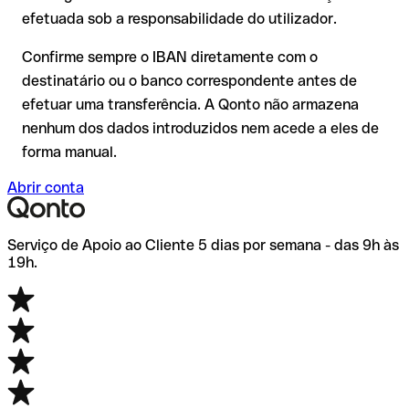
transferência com o nosso IBAN Checker gratuito e, em caso
efetuada sob a responsabilidade do utilizador.
de dúvida, confirme-o diretamente com o destinatário. Esta
precaução é especialmente importante com montantes
Confirme sempre o IBAN diretamente com o
elevados ou em novas relações comerciais.
destinatário ou o banco correspondente antes de
efetuar uma transferência. A Qonto não armazena
nenhum dos dados introduzidos nem acede a eles de
forma manual.
Abrir conta
Serviço de Apoio ao Cliente 5 dias por semana - das 9h às
19h.