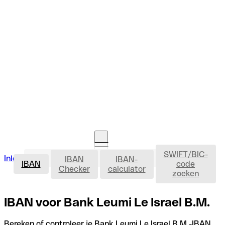
SWIFT/BIC-
IBAN
Inloggen
IBAN
IBAN-
Rekening openen
IBAN
code
Checker
calculator
zoeken
IBAN voor Bank Leumi Le Israel B.M.
Bereken of controleer je Bank Leumi Le Israel B.M.-IBAN