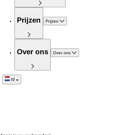
Prijzen
Prijzen
Over ons
Over ons
nl