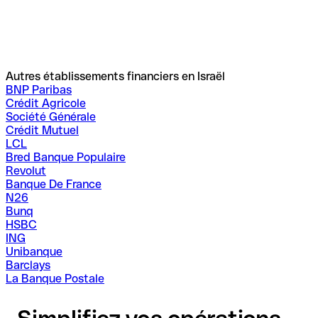
Autres établissements financiers en Israël
BNP Paribas
Crédit Agricole
Société Générale
Crédit Mutuel
LCL
Bred Banque Populaire
Revolut
Banque De France
N26
Bunq
HSBC
ING
Unibanque
Barclays
La Banque Postale