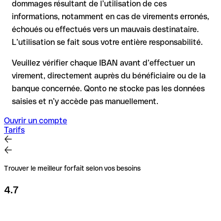
dommages résultant de l’utilisation de ces
informations, notamment en cas de virements erronés,
Recommandation
: vérifiez systématiquement chaque IBAN
avant un virement (via un outil de vérification) et confirmez-le
échoués ou effectués vers un mauvais destinataire.
directement auprès du bénéficiaire en cas de doute. Cette
L’utilisation se fait sous votre entière responsabilité.
précaution est essentielle, en particulier pour des montants
élevés ou de nouvelles relations commerciales.
Veuillez vérifier chaque IBAN avant d’effectuer un
virement, directement auprès du bénéficiaire ou de la
banque concernée. Qonto ne stocke pas les données
saisies et n’y accède pas manuellement.
Ouvrir un compte
Tarifs
Trouver le meilleur forfait selon vos besoins
4.7