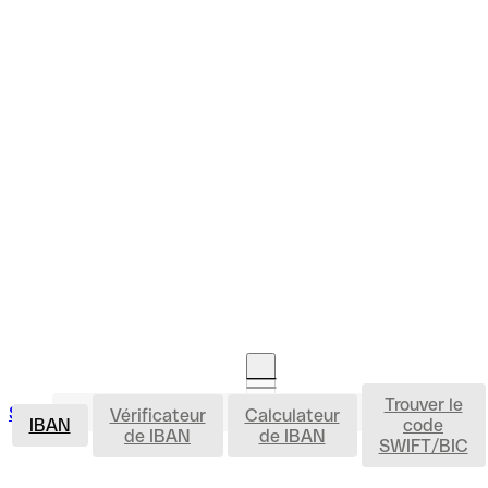
Trouver le
IBAN
Se connecter
Vérificateur
Calculateur
Ouvrir un compte
IBAN
code
de IBAN
de IBAN
SWIFT/BIC