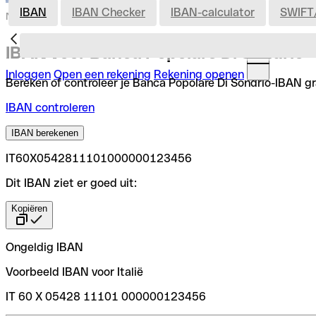
IBAN
IBAN Checker
IBAN-calculator
SWIFT
Nederland
IBAN voor Banca Popolare Di Sondrio
Inloggen
Open een rekening
Rekening openen
Bereken of controleer je Banca Popolare Di Sondrio-IBAN gra
IBAN controleren
IBAN berekenen
IT60X0542811101000000123456
Dit IBAN ziet er goed uit:
Kopiëren
Ongeldig IBAN
Voorbeeld IBAN voor Italië
IT 60 X 05428 11101 000000123456