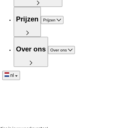
Prijzen
Prijzen
Over ons
Over ons
nl