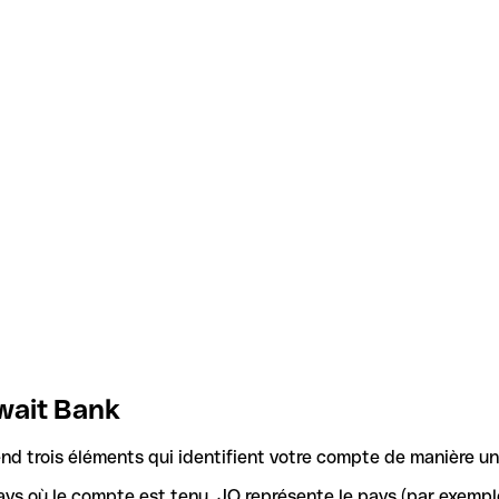
wait Bank
d trois éléments qui identifient votre compte de manière un
ays où le compte est tenu. JO représente le pays (par exemple