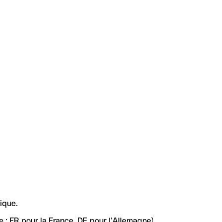
ique.
 : FR pour la France, DE pour l’Allemagne).