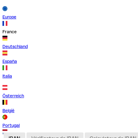
Europe
France
Deutschland
España
Italia
Österreich
België
Portugal