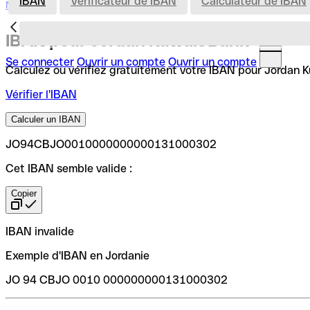
IBAN
Vérificateur de IBAN
Calculateur de IBAN
Nederland
IBAN pour Jordan Kuwait Bank
Se connecter
Ouvrir un compte
Ouvrir un compte
Calculez ou vérifiez gratuitement votre IBAN pour Jordan Ku
Vérifier l'IBAN
Calculer un IBAN
JO94CBJO0010000000000131000302
Cet IBAN semble valide :
Copier
IBAN invalide
Exemple d'IBAN en Jordanie
JO 94 CBJO 0010 000000000131000302