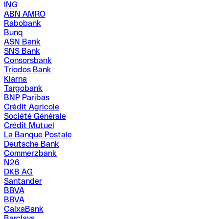
ING
ABN AMRO
Rabobank
Bunq
ASN Bank
SNS Bank
Consorsbank
Triodos Bank
Klarna
Targobank
BNP Paribas
Crédit Agricole
Société Générale
Crédit Mutuel
La Banque Postale
Deutsche Bank
Commerzbank
N26
DKB AG
Santander
BBVA
BBVA
CaixaBank
Barclays