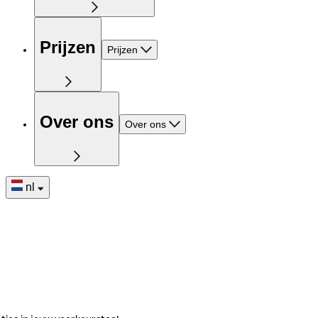
Prijzen
Prijzen
Over ons
Over ons
nl