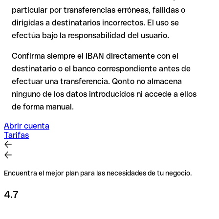
recuperación es considerablemente más compleja y
conlleva
particular por transferencias erróneas, fallidas o
comisiones
.
dirigidas a destinatarios incorrectos. El uso se
efectúa bajo la responsabilidad del usuario.
Recomendación
: Verifica cada IBAN antes de una
transferencia con nuestro IBAN Checker gratuito y, en caso
Confirma siempre el IBAN directamente con el
de duda, confírmalo directamente con el destinatario. Esta
destinatario o el banco correspondiente antes de
precaución es especialmente importante con importes
efectuar una transferencia. Qonto no almacena
elevados o nuevas relaciones comerciales.
ninguno de los datos introducidos ni accede a ellos
de forma manual.
Abrir cuenta
Tarifas
Encuentra el mejor plan para las necesidades de tu negocio.
4.7