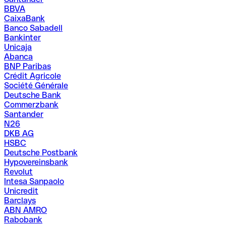
BBVA
CaixaBank
Banco Sabadell
Bankinter
Unicaja
Abanca
BNP Paribas
Crédit Agricole
Société Générale
Deutsche Bank
Commerzbank
Santander
N26
DKB AG
HSBC
Deutsche Postbank
Hypovereinsbank
Revolut
Intesa Sanpaolo
Unicredit
Barclays
ABN AMRO
Rabobank