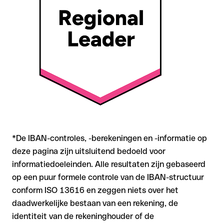
zich mee
Aanbeveling
: Controleer elke IBAN vóór een overschrijving op
formele juistheid met onze gratis IBAN Checker, en bevestig
de IBAN bij twijfel rechtstreeks bij de ontvanger. Zeker bij
grotere bedragen of nieuwe zakenrelaties is deze
zorgvuldigheid essentieel.
*De IBAN-controles, -berekeningen en -informatie op
deze pagina zijn uitsluitend bedoeld voor
informatiedoeleinden. Alle resultaten zijn gebaseerd
op een puur formele controle van de IBAN-structuur
conform ISO 13616 en zeggen niets over het
daadwerkelijke bestaan van een rekening, de
identiteit van de rekeninghouder of de