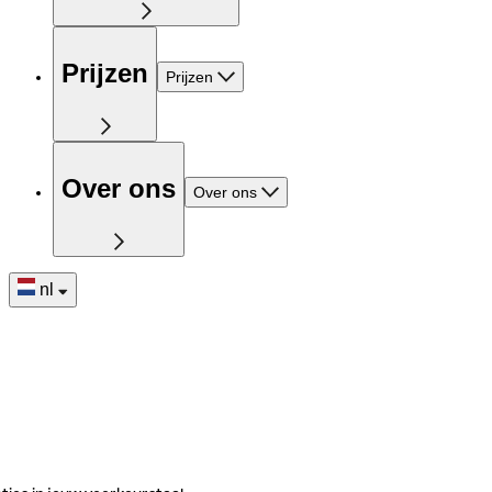
Prijzen
Prijzen
Over ons
Over ons
nl