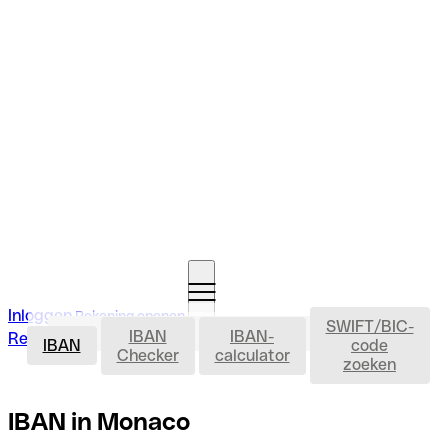
Inloggen
Rekening openen
SWIFT/BIC-
IBAN
IBAN
IBAN-
Rekening openen
IBAN
code
Checker
calculator
zoeken
IBAN in Monaco