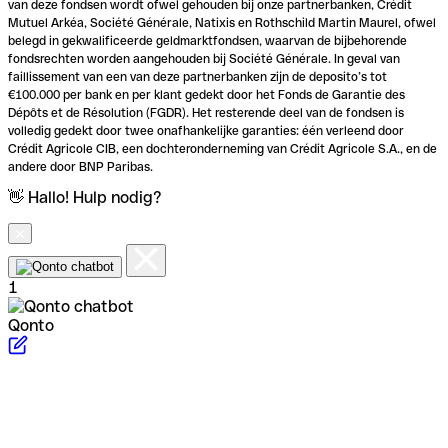
van deze fondsen wordt ofwel gehouden bij onze partnerbanken, Crédit
Mutuel Arkéa, Société Générale, Natixis en Rothschild Martin Maurel, ofwel
belegd in gekwalificeerde geldmarktfondsen, waarvan de bijbehorende
fondsrechten worden aangehouden bij Société Générale. In geval van
faillissement van een van deze partnerbanken zijn de deposito’s tot
€100.000 per bank en per klant gedekt door het Fonds de Garantie des
Dépôts et de Résolution (FGDR). Het resterende deel van de fondsen is
volledig gedekt door twee onafhankelijke garanties: één verleend door
Crédit Agricole CIB, een dochteronderneming van Crédit Agricole S.A., en de
andere door BNP Paribas.
👋 Hallo! Hulp nodig?
1
Qonto