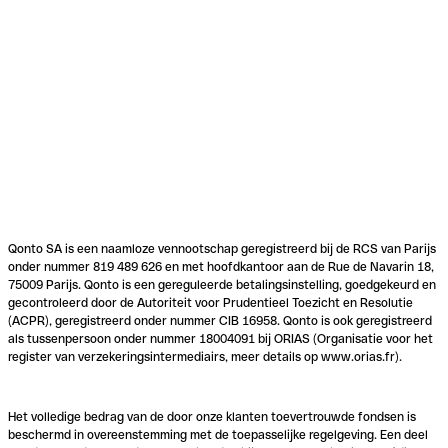
Qonto SA is een naamloze vennootschap geregistreerd bij de RCS van Parijs
onder nummer 819 489 626 en met hoofdkantoor aan de Rue de Navarin 18,
75009 Parijs. Qonto is een gereguleerde betalingsinstelling, goedgekeurd en
gecontroleerd door de Autoriteit voor Prudentieel Toezicht en Resolutie
(ACPR), geregistreerd onder nummer CIB 16958. Qonto is ook geregistreerd
als tussenpersoon onder nummer 18004091 bij ORIAS (Organisatie voor het
register van verzekeringsintermediairs, meer details op www.orias.fr).
Het volledige bedrag van de door onze klanten toevertrouwde fondsen is
beschermd in overeenstemming met de toepasselijke regelgeving. Een deel