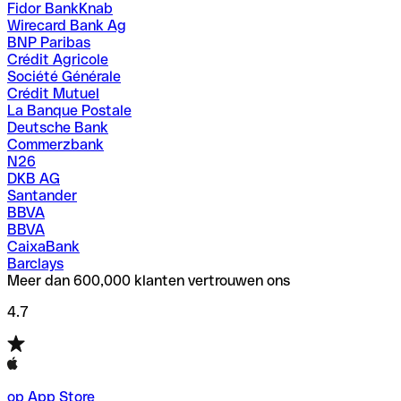
Fidor BankKnab
Wirecard Bank Ag
BNP Paribas
Crédit Agricole
Société Générale
Crédit Mutuel
La Banque Postale
Deutsche Bank
Commerzbank
N26
DKB AG
Santander
BBVA
BBVA
CaixaBank
Barclays
Meer dan 600,000 klanten vertrouwen ons
4.7
op App Store