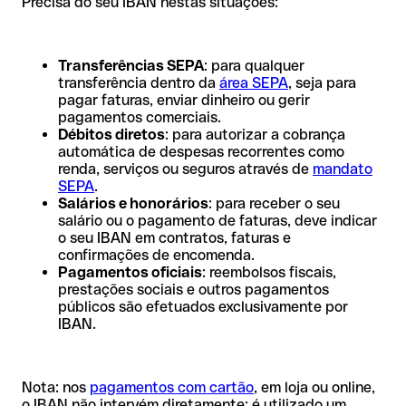
Precisa do seu IBAN nestas situações:
Transferências SEPA
: para qualquer
transferência dentro da
área SEPA
, seja para
pagar faturas, enviar dinheiro ou gerir
pagamentos comerciais.
Débitos diretos
: para autorizar a cobrança
automática de despesas recorrentes como
renda, serviços ou seguros através de
mandato
SEPA
.
Salários e honorários
: para receber o seu
salário ou o pagamento de faturas, deve indicar
o seu IBAN em contratos, faturas e
confirmações de encomenda.
Pagamentos oficiais
: reembolsos fiscais,
prestações sociais e outros pagamentos
públicos são efetuados exclusivamente por
IBAN.
Nota: nos
pagamentos com cartão
, em loja ou online,
o IBAN não intervém diretamente; é utilizado um