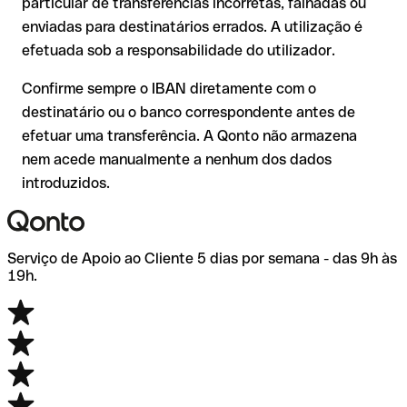
comissões adicionais
particular de transferências incorretas, falhadas ou
enviadas para destinatários errados. A utilização é
Recomendação
: verifique sempre o IBAN antes de uma
efetuada sob a responsabilidade do utilizador.
transferência com o nosso IBAN Checker gratuito e, em caso
de dúvida, confirme-o diretamente com o destinatário. Esta
Confirme sempre o IBAN diretamente com o
precaução é especialmente importante com montantes
destinatário ou o banco correspondente antes de
elevados ou em novas relações comerciais.
efetuar uma transferência. A Qonto não armazena
nem acede manualmente a nenhum dos dados
introduzidos.
Serviço de Apoio ao Cliente 5 dias por semana - das 9h às
19h.