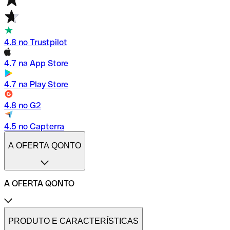
4.8 no Trustpilot
4.7 na App Store
4.7 na Play Store
4.8 no G2
4.5 no Capterra
A OFERTA QONTO
A OFERTA QONTO
Tarifas
Conta profissional online
PRODUTO E CARACTERÍSTICAS