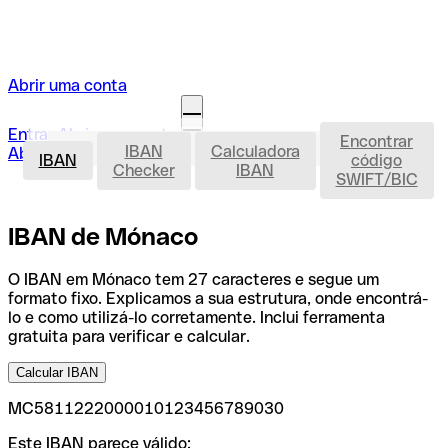
Abrir uma conta
Entrar
Abrir uma conta
Encontrar
IBAN
IBAN
Calculadora
Abrir a minha conta
IBAN
código
Checker
IBAN
SWIFT/BIC
IBAN de Mónaco
O IBAN em Mónaco tem 27 caracteres e segue um
formato fixo. Explicamos a sua estrutura, onde encontrá-
lo e como utilizá-lo corretamente. Inclui ferramenta
gratuita para verificar e calcular.
Calcular IBAN
MC5811222000010123456789030
Este IBAN parece válido: