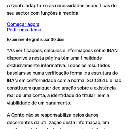
estiverem corretos, o sistema bancário deteta o erro
Nota
: em transferências em moeda estrangeira (por exemplo,
❌ Não confirma a existência da conta.
A Qonto adapta-se às necessidades específicas do
automaticamente e rejeita a transferência. O dinheiro não
USD ou GBP) podem aplicar-se comissões de câmbio
seu sector com funções à medida.
Sugestão: antes de efetuar uma transferência, confirme o
sai da sua conta, sem qualquer prejuízo financeiro.
adicionais. Consulte previamente as condições em vigor com o
IBAN diretamente com o destinatário, especialmente em
Issue with interpolation.
Começar agora
novas relações comerciais ou com montantes elevados.
Pedir uma demo
IBAN formalmente válido mas incorreto:
aqui a situação é
Experimente grátis por 30 dias
mais delicada. Se o IBAN contiver um erro que por acaso
*As verificações, cálculos e informações sobre IBAN
forma outra combinação formalmente válida, a
transferência é executada para uma conta alheia. Nesse
disponíveis nesta página têm uma finalidade
caso:
exclusivamente informativa. Todos os resultados
O banco destinatário é obrigado a colaborar na
baseiam-se numa verificação formal da estrutura do
recuperação dos fundos
IBAN em conformidade com a norma ISO 13616 e não
A sua instituição pode iniciar um processo de reclamação a
constituem qualquer declaração sobre a existência
seu pedido
real de uma conta, a identidade do titular nem a
A devolução não está garantida, especialmente se o
viabilidade de um pagamento.
destinatário já tiver levantado o dinheiro
A Qonto não se responsabiliza pelos danos
Em transferências internacionais fora da área SEPA, a
decorrentes da utilização desta informação, em
recuperação é consideravelmente mais complexa e implica