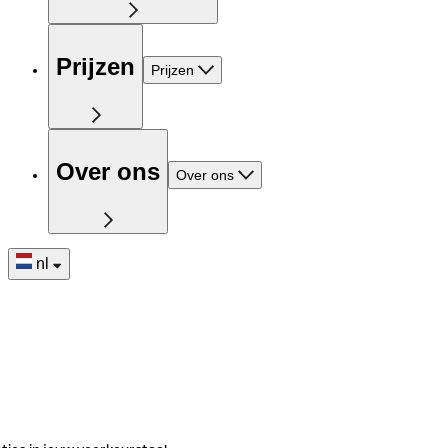
Prijzen
Prijzen
Over ons
Over ons
nl