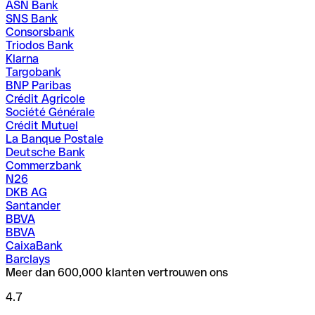
ASN Bank
SNS Bank
Consorsbank
Triodos Bank
Klarna
Targobank
BNP Paribas
Crédit Agricole
Société Générale
Crédit Mutuel
La Banque Postale
Deutsche Bank
Commerzbank
N26
DKB AG
Santander
BBVA
BBVA
CaixaBank
Barclays
Meer dan 600,000 klanten vertrouwen ons
4.7