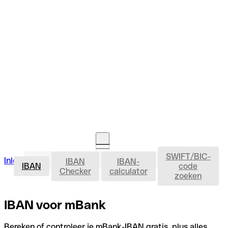
SWIFT/BIC-
IBAN
Inloggen
IBAN
IBAN-
Rekening openen
IBAN
code
Checker
calculator
zoeken
IBAN voor mBank
Bereken of controleer je mBank-IBAN gratis, plus alles