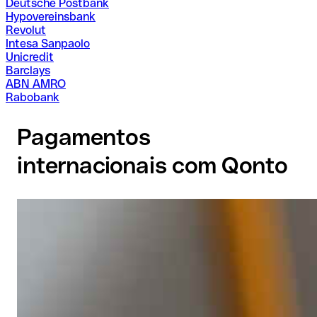
Deutsche Postbank
Hypovereinsbank
Revolut
Intesa Sanpaolo
Unicredit
Barclays
ABN AMRO
Rabobank
Pagamentos
internacionais com Qonto