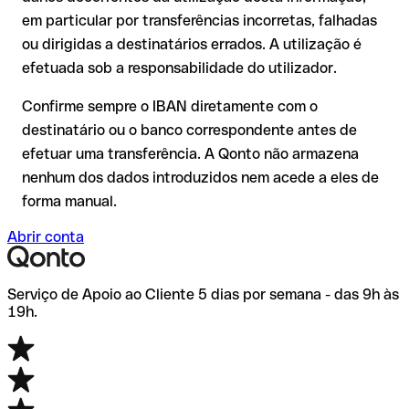
comissões adicionais.
ser verificada pelo próprio mBank ou através de uma
em particular por transferências incorretas, falhadas
transferência de teste.
Recomendação
: verifique cada IBAN antes de efetuar uma
ou dirigidas a destinatários errados. A utilização é
transferência com o nosso IBAN Checker gratuito e, em caso
efetuada sob a responsabilidade do utilizador.
de dúvida, confirme-o diretamente com o destinatário. Esta
precaução é especialmente importante com montantes
Confirme sempre o IBAN diretamente com o
elevados ou em novas relações comerciais.
destinatário ou o banco correspondente antes de
efetuar uma transferência. A Qonto não armazena
nenhum dos dados introduzidos nem acede a eles de
forma manual.
Abrir conta
Serviço de Apoio ao Cliente 5 dias por semana - das 9h às
19h.