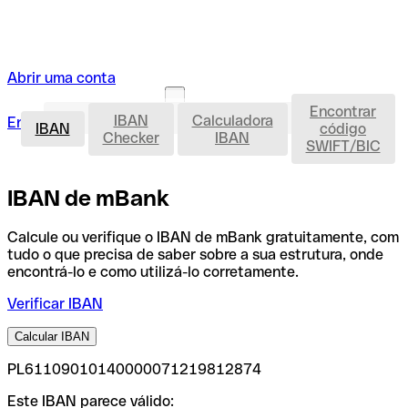
Abrir uma conta
Encontrar
IBAN
IBAN
Calculadora
Entrar
Abrir uma conta
IBAN
código
Checker
IBAN
SWIFT/BIC
IBAN de mBank
Calcule ou verifique o IBAN de mBank gratuitamente, com
tudo o que precisa de saber sobre a sua estrutura, onde
encontrá-lo e como utilizá-lo corretamente.
Verificar IBAN
Calcular IBAN
PL61109010140000071219812874
Este IBAN parece válido: