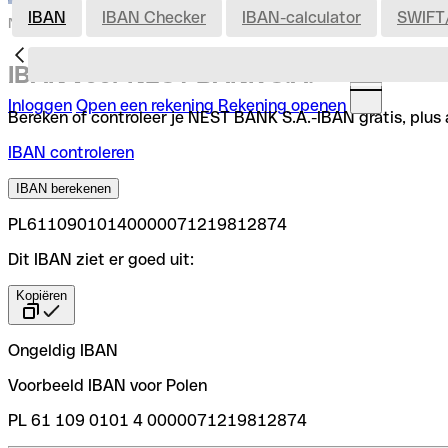
IBAN
IBAN Checker
IBAN-calculator
SWIFT
Nederland
IBAN voor NEST BANK S.A.
Inloggen
Open een rekening
Rekening openen
Bereken of controleer je NEST BANK S.A.-IBAN gratis, plus a
IBAN controleren
IBAN berekenen
PL61109010140000071219812874
Dit IBAN ziet er goed uit:
Kopiëren
Ongeldig IBAN
Voorbeeld IBAN voor Polen
PL 61 109 0101 4 0000071219812874