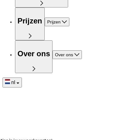
Prijzen
Prijzen
Over ons
Over ons
nl