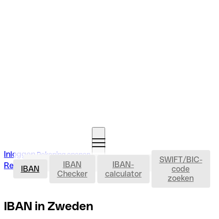
Inloggen
Rekening openen
SWIFT/BIC-
IBAN
IBAN
IBAN-
Rekening openen
IBAN
code
Checker
calculator
zoeken
IBAN in Zweden