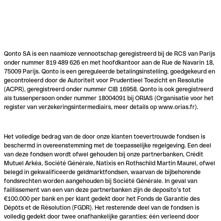
Qonto SA is een naamloze vennootschap geregistreerd bij de RCS van Parijs
onder nummer 819 489 626 en met hoofdkantoor aan de Rue de Navarin 18,
75009 Parijs. Qonto is een gereguleerde betalingsinstelling, goedgekeurd en
gecontroleerd door de Autoriteit voor Prudentieel Toezicht en Resolutie
(ACPR), geregistreerd onder nummer CIB 16958. Qonto is ook geregistreerd
als tussenpersoon onder nummer 18004091 bij ORIAS (Organisatie voor het
register van verzekeringsintermediairs, meer details op www.orias.fr).
Het volledige bedrag van de door onze klanten toevertrouwde fondsen is
beschermd in overeenstemming met de toepasselijke regelgeving. Een deel
van deze fondsen wordt ofwel gehouden bij onze partnerbanken, Crédit
Mutuel Arkéa, Société Générale, Natixis en Rothschild Martin Maurel, ofwel
belegd in gekwalificeerde geldmarktfondsen, waarvan de bijbehorende
fondsrechten worden aangehouden bij Société Générale. In geval van
faillissement van een van deze partnerbanken zijn de deposito’s tot
€100.000 per bank en per klant gedekt door het Fonds de Garantie des
Dépôts et de Résolution (FGDR). Het resterende deel van de fondsen is
volledig gedekt door twee onafhankelijke garanties: één verleend door