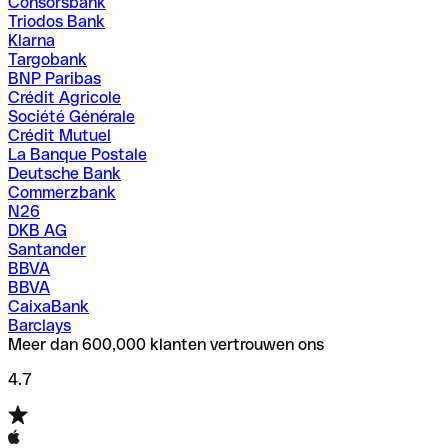
Consorsbank
Triodos Bank
Klarna
Targobank
BNP Paribas
Crédit Agricole
Société Générale
Crédit Mutuel
La Banque Postale
Deutsche Bank
Commerzbank
N26
DKB AG
Santander
BBVA
BBVA
CaixaBank
Barclays
Meer dan 600,000 klanten vertrouwen ons
4.7