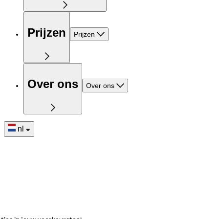
Prijzen
Prijzen
Over ons
Over ons
nl