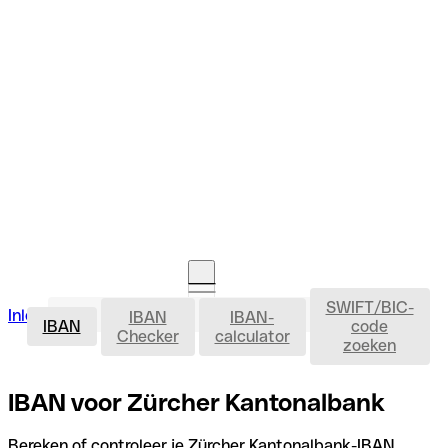
SWIFT/BIC-
IBAN
Inloggen
IBAN
IBAN-
Rekening openen
IBAN
code
Checker
calculator
zoeken
IBAN voor Zürcher Kantonalbank
Bereken of controleer je Zürcher Kantonalbank-IBAN