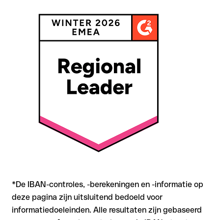
de ontvanger het geld al heeft opgenomen
Bij internationale overschrijvingen buiten SEPA is
terugvordering aanzienlijk complexer en brengt kosten met
zich mee
Aanbeveling
: Controleer elke IBAN vóór een
overschrijving
met onze gratis IBAN Checker op formele juistheid, en
bevestig de IBAN bij twijfel direct bij de ontvanger. Vooral bij
grotere bedragen of nieuwe zakenrelaties is deze
zorgvuldigheid essentieel.
*De IBAN-controles, -berekeningen en -informatie op
deze pagina zijn uitsluitend bedoeld voor
informatiedoeleinden. Alle resultaten zijn gebaseerd