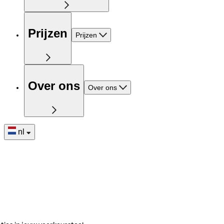
Prijzen
Prijzen
Over ons
Over ons
nl