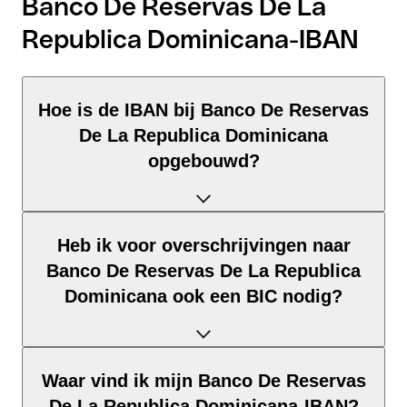
Banco De Reservas De La
Republica Dominicana-IBAN
Hoe is de IBAN bij Banco De Reservas
De La Republica Dominicana
opgebouwd?
De Dominicaanse Republiek-IBAN bestaat uit precies 28
Heb ik voor overschrijvingen naar
tekens en is opgebouwd uit drie elementen:
Banco De Reservas De La Republica
Landcode (positie 1–2): Dominicaanse Republiek
Dominicana ook een BIC nodig?
identificeert Dominicaanse Republiek volgens ISO 3166-1.
Controlegetal (positie 3–4): Berekend via de modulo-97-
methode; maakt automatische validatie mogelijk.
Dat hangt af van de bestemming van je overschrijving:
Waar vind ik mijn Banco De Reservas
BBAN (positie 5–28): De nationale rekeningidentificatie –
opbouw en lengte zijn vastgelegd door de standaard van
Binnen SEPA: Nee. Voor alle euro-overschrijvingen binnen
De La Republica Dominicana-IBAN?