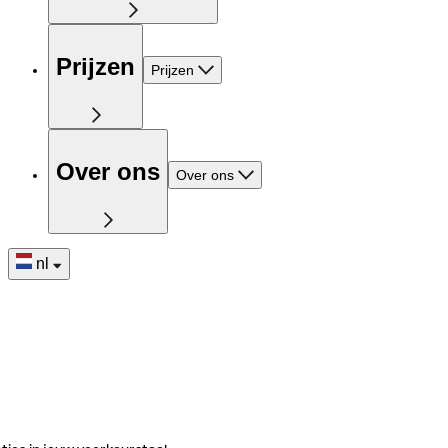
Prijzen
Prijzen
Over ons
Over ons
nl