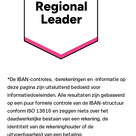
Aanbeveling
: Controleer elke IBAN vóór een
overschrijving
met onze gratis IBAN Checker op formele juistheid, en
bevestig de IBAN bij twijfel direct bij de ontvanger. Vooral bij
grotere bedragen of nieuwe zakenrelaties is deze
zorgvuldigheid essentieel.
*De IBAN-controles, -berekeningen en -informatie op
deze pagina zijn uitsluitend bedoeld voor
informatiedoeleinden. Alle resultaten zijn gebaseerd
op een puur formele controle van de IBAN-structuur
conform ISO 13616 en zeggen niets over het
daadwerkelijke bestaan van een rekening, de
identiteit van de rekeninghouder of de
uitvoerbaarheid van een betaling.