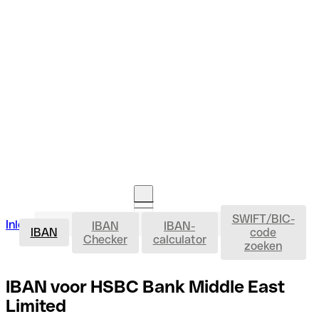
SWIFT/BIC-
IBAN
Inloggen
IBAN
IBAN-
Rekening openen
IBAN
code
Checker
calculator
zoeken
IBAN voor HSBC Bank Middle East
Limited