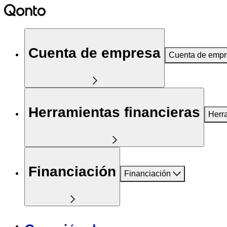
Cuenta de empresa
Cuenta de emp
Herramientas financieras
Herr
Financiación
Financiación