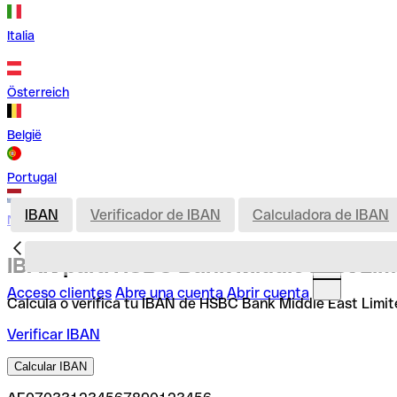
Italia
Österreich
België
Portugal
IBAN
Verificador de IBAN
Calculadora de IBAN
Nederland
IBAN para HSBC Bank Middle East Lim
Acceso clientes
Abre una cuenta
Abrir cuenta
Calcula o verifica tu IBAN de HSBC Bank Middle East Limite
Verificar IBAN
Calcular IBAN