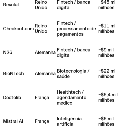
Reino
Fintech / banca
~$45 mil
Revolut
Unido
digital
milhões
Fintech /
Reino
~$11 mil
Checkout.com
processamento de
Unido
milhões
pagamentos
Fintech / banca
~$9 mil
N26
Alemanha
digital
milhões
Biotecnologia /
~$22 mil
BioNTech
Alemanha
saúde
milhões
Healthtech /
~$6,4 mil
Doctolib
França
agendamento
milhões
médico
Inteligência
~$6 mil
Mistral AI
França
artificial
milhões