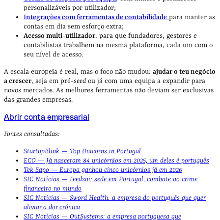
personalizáveis por utilizador;
Integrações com ferramentas de contabilidade
para manter as
contas em dia sem esforço extra;
Acesso multi-utilizador
, para que fundadores, gestores e
contabilistas trabalhem na mesma plataforma, cada um com o
seu nível de acesso.
A escala europeia é real, mas o foco não mudou:
ajudar o teu negócio
a crescer
, seja em pré-
seed
ou já com uma equipa a expandir para
novos mercados. As melhores ferramentas não deviam ser exclusivas
das grandes empresas.
Abrir conta empresarial
Fontes consultadas:
StartupBlink — Top Unicorns in Portugal
ECO — Já nasceram 84 unicórnios em 2025, um deles é português
Tek Sapo — Europa ganhou cinco unicórnios já em 2026
SIC Notícias — Feedzai: sede em Portugal, combate ao crime
financeiro no mundo
SIC Notícias — Sword Health: a empresa do português que quer
aliviar a dor crónica
SIC Notícias — OutSystems: a empresa portuguesa que