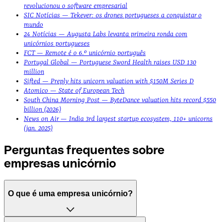
revolucionou o software empresarial
SIC Notícias — Tekever: os drones portugueses a conquistar o
mundo
24 Notícias — Augusta Labs levanta primeira ronda com
unicórnios portugueses
FCT — Remote é o 6.º unicórnio português
Portugal Global — Portuguese Sword Health raises USD 130
million
Sifted — Preply hits unicorn valuation with $150M Series D
Atomico — State of European Tech
South China Morning Post — ByteDance valuation hits record $550
billion (2026)
News on Air — India 3rd largest startup ecosystem, 110+ unicorns
(jan. 2025)
Perguntas frequentes sobre
empresas unicórnio
O que é uma empresa unicórnio?