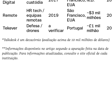
2017
Francisco,
N.D.
20
Digital
custódia
EUA
HR tech /
São
~$3 mil
Remote
equipas
2019
Francisco,
20
milhões
remotas
EUA
Defesa /
a
~£1 mil
Tekever
Portugal
20
drones
verificar
milhão
*Talkdesk é um decacórnio (avaliação acima de 10 mil milhões de dólares)
**Informações disponíveis no artigo segundo a apuração feita na data de
publicação. Para informações atualizadas, consulte o site oficial de cada
instituição.