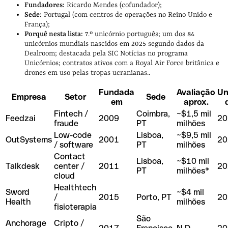
Fundadores:
Ricardo Mendes (cofundador);
Sede:
Portugal (com centros de operações no Reino Unido e
França);
Porquê nesta lista:
7.º unicórnio português; um dos 84
unicórnios mundiais nascidos em 2025 segundo dados da
Dealroom; destacada pela SIC Notícias no programa
Unicórnios; contratos ativos com a Royal Air Force britânica e
drones em uso pelas tropas ucranianas..
Fundada
Avaliação
Un
Empresa
Setor
Sede
em
aprox.
Fintech /
Coimbra,
~$1,5 mil
Feedzai
2009
20
fraude
PT
milhões
Low-code
Lisboa,
~$9,5 mil
OutSystems
2001
20
/ software
PT
milhões
Contact
Lisboa,
~$10 mil
Talkdesk
center /
2011
20
PT
milhões*
cloud
Healthtech
Sword
~$4 mil
/
2015
Porto, PT
20
Health
milhões
fisioterapia
São
Anchorage
Cripto /