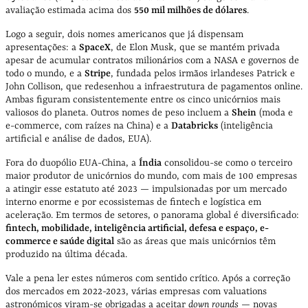
avaliação estimada acima dos
55
0 mil milhões de dólares
.
Logo a seguir, dois nomes americanos que já dispensam
apresentações: a
SpaceX
, de Elon Musk, que se mantém privada
apesar de acumular contratos milionários com a NASA e governos de
todo o mundo, e a
Stripe
, fundada pelos irmãos irlandeses Patrick e
John Collison, que redesenhou a infraestrutura de pagamentos online.
Ambas figuram consistentemente entre os cinco unicórnios mais
valiosos do planeta. Outros nomes de peso incluem a
Shein
(moda e
e-commerce, com raízes na China) e a
Databricks
(inteligência
artificial e análise de dados, EUA).
Fora do duopólio EUA-China, a
Índia
consolidou-se como o terceiro
maior produtor de unicórnios do mundo, com mais de 100 empresas
a atingir esse estatuto até 2023 — impulsionadas por um mercado
interno enorme e por ecossistemas de fintech e logística em
aceleração. Em termos de setores, o panorama global é diversificado:
fintech, mobilidade, inteligência artificial, defesa e espaço, e-
commerce e saúde digital
são as áreas que mais unicórnios têm
produzido na última década.
Vale a pena ler estes números com sentido crítico. Após a correção
dos mercados em 2022-2023, várias empresas com valuations
astronómicos viram-se obrigadas a aceitar
down rounds
— novas