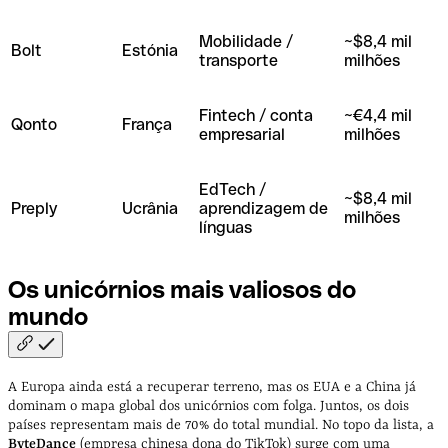
Mobilidade /
~$8,4 mil
Bolt
Estónia
transporte
milhões
Fintech / conta
~€4,4 mil
Qonto
França
empresarial
milhões
EdTech /
~$8,4 mil
Preply
Ucrânia
aprendizagem de
milhões
línguas
Os unicórnios mais valiosos do
mundo
A Europa ainda está a recuperar terreno, mas os EUA e a China já
dominam o mapa global dos unicórnios com folga. Juntos, os dois
países representam mais de 70% do total mundial. No topo da lista, a
ByteDance
(empresa chinesa dona do TikTok) surge com uma