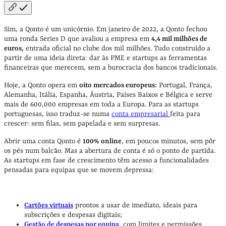
Sim, a Qonto é um unicórnio. Em janeiro de 2022, a Qonto fechou
uma ronda Series D que avaliou a empresa em
4,4 mil milhões de
euros,
entrada oficial no clube dos mil milhões. Tudo construído a
partir de uma ideia direta: dar às PME e startups as ferramentas
financeiras que merecem, sem a burocracia dos bancos tradicionais.
Hoje, a Qonto opera em
oito mercados europeus:
Portugal, França,
Alemanha, Itália, Espanha, Áustria, Países Baixos e Bélgica e serve
mais de 600,000 empresas em toda a Europa. Para as startups
portuguesas, isso traduz-se numa
conta empresarial
feita para
crescer: sem filas, sem papelada e sem surpresas.
Abrir uma conta Qonto é
100% online
, em poucos minutos, sem pôr
os pés num balcão. Mas a abertura de conta é só o ponto de partida.
As startups em fase de crescimento têm acesso a funcionalidades
pensadas para equipas que se movem depressa:
Cartões virtuais
prontos a usar de imediato, ideais para
subscrições e despesas digitais;
Gestão de despesas por equipa
, com limites e permissões