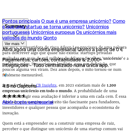
Pontos principais
O que é uma empresa unicórnio?
Como
Summary
é que uma startup se torna unicórnio?
Unicórnios
portugueses
Unicórnios europeus
Os unicórnios mais
valiosos do mundo
Qonto
Pontos principais
O que é uma empresa unicórnio?
Como
Ver mais
é que uma startup se torna unicórnio?
Unicórnios
Em 2013, a investidora de risco Aileen Lee precisava de uma palavra
Abra agora uma conta empresarial Qonto a partir de 0 €
portugueses
Unicórnios europeus
Os unicórnios mais
para descrever algo que quase não existia: startups privadas
valiosos do mundo
Qonto
avaliadas em mais de mil milhões de dólares. Escolheu '
unicórnio'
e a
Pagamentos, cartões, contabilidade & 2,000+
metáfora colou. Uma criatura lendária, rara por definição, que
integrações – Tudo centralizado numa única app.
poucos alguma vez viram. Dez anos depois, o mito tornou-se num
fenómeno mensurável.
Segundo dados da
CB Insights
, em 2023 existiam mais de
1.200
4.5 no Capterra
empresas unicórnio em todo o mundo
. A probabilidade de uma
empresa atingir essa avaliação é inferior a uma em cada cem. É essa
Abrir conta empresarial
raridade que mantém o conceito tão fascinante para fundadores,
investidores e qualquer pessoa que acompanha o ecossistema de
inovação.
Quem está a empreender ou a construir uma empresa de raiz,
perceber o que distingue um unicórnio de uma startup comum vai