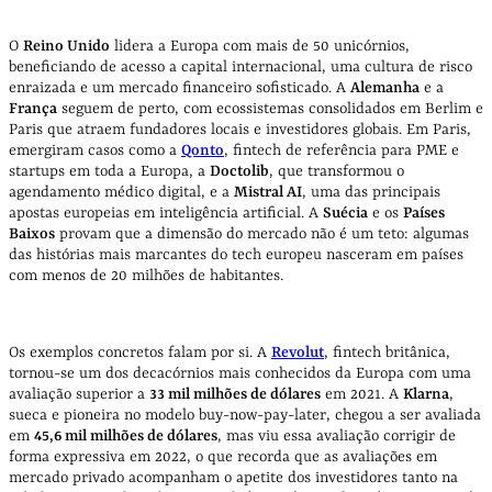
O
Reino Unido
lidera a Europa com mais de 50 unicórnios,
beneficiando de acesso a capital internacional, uma cultura de risco
enraizada e um mercado financeiro sofisticado. A
Alemanha
e a
França
seguem de perto, com ecossistemas consolidados em Berlim e
Paris que atraem fundadores locais e investidores globais. Em Paris,
emergiram casos como a
Qonto
, fintech de referência para PME e
startups em toda a Europa, a
Doctolib
, que transformou o
agendamento médico digital, e a
Mistral AI
, uma das principais
apostas europeias em inteligência artificial. A
Suécia
e os
Países
Baixos
provam que a dimensão do mercado não é um teto: algumas
das histórias mais marcantes do tech europeu nasceram em países
com menos de 20 milhões de habitantes.
Os exemplos concretos falam por si. A
Revolut
, fintech britânica,
tornou-se um dos decacórnios mais conhecidos da Europa com uma
avaliação superior a
33 mil milhões de dólares
em 2021. A
Klarna
,
sueca e pioneira no modelo buy-now-pay-later, chegou a ser avaliada
em
45,6 mil milhões de dólares
, mas viu essa avaliação corrigir de
forma expressiva em 2022, o que recorda que as avaliações em
mercado privado acompanham o apetite dos investidores tanto na