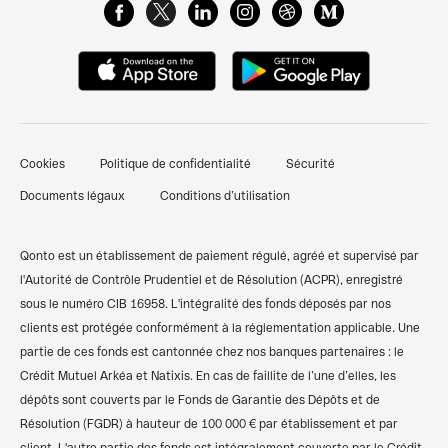
FAQ & Support client
Cartes Business
Centre de ressources
Qonto Avis
Gestion des dépenses pro
Attestation de dépôt de capital
Nous contacter
Pré-comptabilité simplifiée
Documents pour ouverture d'un compte bancaire
Témoignages clients
Factures clients
professionnel
Cookies
Politique de confidentialité
Sécurité
Finpal - Notre communauté finance
Financements et prêts
Comparer les banques pro
Documents légaux
Conditions d’utilisation
Recommander Qonto
Compte pro freelance
Qonto vs Revolut
Plan du site
Compte pro auto-entrepreneur
Qonto vs Shine
Qonto est un établissement de paiement régulé, agréé et supervisé par
l'Autorité de Contrôle Prudentiel et de Résolution (ACPR), enregistré
Compte pro SARL
Codes BIC/SWIFT
sous le numéro CIB 16958. L'intégralité des fonds déposés par nos
clients est protégée conformément à la réglementation applicable. Une
Compte pro SASU
Calculateur de TVA
partie de ces fonds est cantonnée chez nos banques partenaires : le
Compte bancaire associations
Simulateur des frais kilométriques
Crédit Mutuel Arkéa et Natixis. En cas de faillite de l’une d’elles, les
dépôts sont couverts par le Fonds de Garantie des Dépôts et de
Compte pro SCI
Résolution (FGDR) à hauteur de 100 000 € par établissement et par
client. L'autre partie des fonds est intégralement couverte par le Crédit