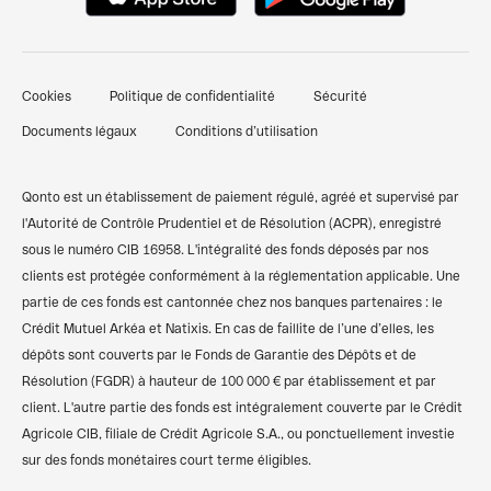
Nous contacter
Pré-comptabilité simplifiée
Documents pour ouverture d'un compte bancaire
Témoignages clients
Factures clients
professionnel
Cookies
Politique de confidentialité
Sécurité
Finpal - Notre communauté finance
Financements et prêts
Comparer les banques pro
Documents légaux
Conditions d’utilisation
Recommander Qonto
Compte pro freelance
Qonto vs Revolut
Plan du site
Compte pro auto-entrepreneur
Qonto vs Shine
Qonto est un établissement de paiement régulé, agréé et supervisé par
l'Autorité de Contrôle Prudentiel et de Résolution (ACPR), enregistré
Compte pro SARL
Codes BIC/SWIFT
sous le numéro CIB 16958. L'intégralité des fonds déposés par nos
clients est protégée conformément à la réglementation applicable. Une
Compte pro SASU
Calculateur de TVA
partie de ces fonds est cantonnée chez nos banques partenaires : le
Compte bancaire associations
Simulateur des frais kilométriques
Crédit Mutuel Arkéa et Natixis. En cas de faillite de l’une d’elles, les
dépôts sont couverts par le Fonds de Garantie des Dépôts et de
Compte pro SCI
Résolution (FGDR) à hauteur de 100 000 € par établissement et par
client. L'autre partie des fonds est intégralement couverte par le Crédit
Compte pro sans banque
Agricole CIB, filiale de Crédit Agricole S.A., ou ponctuellement investie
Compte pro gratuit
sur des fonds monétaires court terme éligibles.