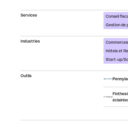
Services
Conseil fisca
Gestion de 
Industries
Commerces
Hôtels et R
Start-up/S
Outils
Pennylan
Finthesi
éclairée