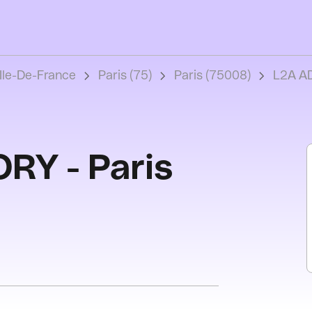
Ile-De-France
Paris (75)
Paris (75008)
L2A AD
RY - Paris