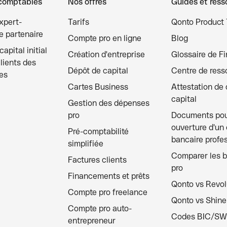
comptables
Nos offres
Guides et ress
xpert-
Tarifs
Qonto Product 
 partenaire
Compte pro en ligne
Blog
apital initial
Création d'entreprise
Glossaire de F
clients des
Dépôt de capital
Centre de ress
es
Cartes Business
Attestation de
capital
Gestion des dépenses
pro
Documents po
ouverture d'un
Pré-comptabilité
bancaire profe
simplifiée
Comparer les 
Factures clients
pro
Financements et prêts
Qonto vs Revol
Compte pro freelance
Qonto vs Shine
Compte pro auto-
Codes BIC/SW
entrepreneur