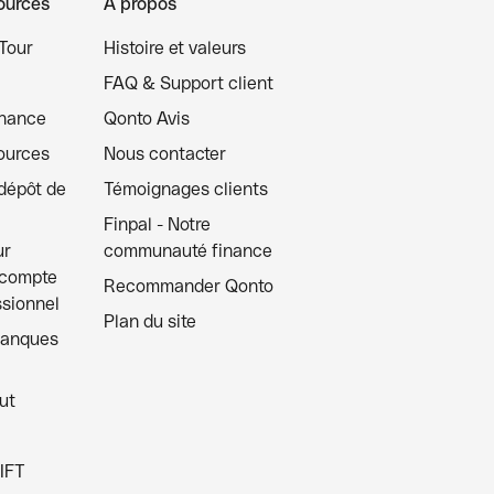
ources
À propos
Tour
Histoire et valeurs
FAQ & Support client
inance
Qonto Avis
ources
Nous contacter
 dépôt de
Témoignages clients
Finpal - Notre
ur
communauté finance
 compte
Recommander Qonto
ssionnel
Plan du site
banques
ut
IFT