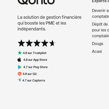
Experts-
Devenir e
comptable
La solution de gestion financière
qui booste les PME et les
Dépôt de c
indépendants.
pour les 
comptabl
Dougs
Acasi
4.8 sur Trustpilot
4.8 sur App Store
4.7 sur Play Store
4.8 sur G2
4.7 sur Capterra