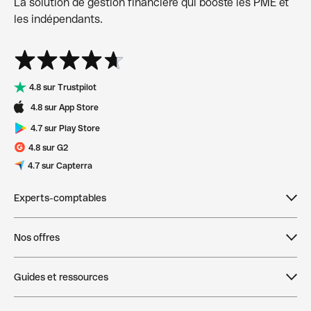
La solution de gestion financière qui booste les PME et
les indépendants.
4.8 sur Trustpilot
4.8 sur App Store
4.7 sur Play Store
4.8 sur G2
4.7 sur Capterra
Experts-comptables
Devenir expert-comptable partenaire
Nos offres
Dépôt de capital initial pour les clients des
Tarifs
comptables
Guides et ressources
Compte pro en ligne
Dougs
Qonto Product Tour