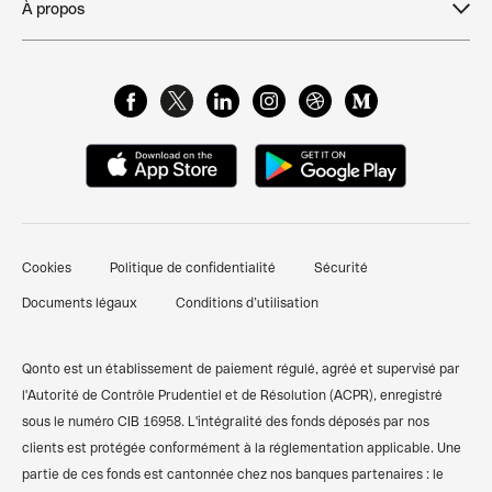
À propos
Création d'entreprise
Acasi
Blog
Histoire et valeurs
Dépôt de capital
Glossaire de Finance
FAQ & Support client
Cartes Business
Centre de ressources
Qonto Avis
Gestion des dépenses pro
Attestation de dépôt de capital
Nous contacter
Pré-comptabilité simplifiée
Documents pour ouverture d'un compte bancaire
Témoignages clients
Factures clients
professionnel
Cookies
Politique de confidentialité
Sécurité
Finpal - Notre communauté finance
Financements et prêts
Comparer les banques pro
Documents légaux
Conditions d’utilisation
Recommander Qonto
Compte pro freelance
Qonto vs Revolut
Plan du site
Compte pro auto-entrepreneur
Qonto vs Shine
Qonto est un établissement de paiement régulé, agréé et supervisé par
l'Autorité de Contrôle Prudentiel et de Résolution (ACPR), enregistré
Compte pro SARL
Codes BIC/SWIFT
sous le numéro CIB 16958. L'intégralité des fonds déposés par nos
clients est protégée conformément à la réglementation applicable. Une
Compte pro SASU
Calculateur de TVA
partie de ces fonds est cantonnée chez nos banques partenaires : le