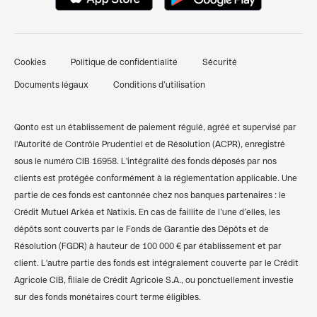
Nous contacter
Pré-comptabilité simplifiée
Documents pour ouverture d'un compte bancaire
Témoignages clients
Factures clients
professionnel
Cookies
Politique de confidentialité
Sécurité
Finpal - Notre communauté finance
Financements et prêts
Comparer les banques pro
Documents légaux
Conditions d’utilisation
Recommander Qonto
Compte pro freelance
Qonto vs Revolut
Plan du site
Compte pro auto-entrepreneur
Qonto vs Shine
Qonto est un établissement de paiement régulé, agréé et supervisé par
l'Autorité de Contrôle Prudentiel et de Résolution (ACPR), enregistré
Compte pro SARL
Codes BIC/SWIFT
sous le numéro CIB 16958. L'intégralité des fonds déposés par nos
clients est protégée conformément à la réglementation applicable. Une
Compte pro SASU
Calculateur de TVA
partie de ces fonds est cantonnée chez nos banques partenaires : le
Compte bancaire associations
Simulateur des frais kilométriques
Crédit Mutuel Arkéa et Natixis. En cas de faillite de l’une d’elles, les
dépôts sont couverts par le Fonds de Garantie des Dépôts et de
Compte pro SCI
Résolution (FGDR) à hauteur de 100 000 € par établissement et par
client. L'autre partie des fonds est intégralement couverte par le Crédit
Compte pro sans banque
Agricole CIB, filiale de Crédit Agricole S.A., ou ponctuellement investie
Compte pro gratuit
sur des fonds monétaires court terme éligibles.