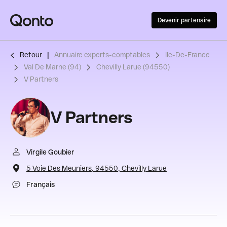
Devenir partenaire
Retour
Annuaire experts-comptables
Ile-De-France
Val De Marne (94)
Chevilly Larue (94550)
V Partners
V Partners
Virgile Goubier
5 Voie Des Meuniers, 94550, Chevilly Larue
Français