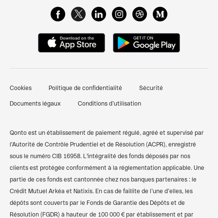
Glossaire de Finance
FAQ & Support client
Cartes Business
Centre de ressources
Qonto Avis
Gestion des dépenses pro
Attestation de dépôt de capital
Nous contacter
Pré-comptabilité simplifiée
Documents pour ouverture d'un compte bancaire
Témoignages clients
Factures clients
professionnel
Cookies
Politique de confidentialité
Sécurité
Finpal - Notre communauté finance
Financements et prêts
Comparer les banques pro
Documents légaux
Conditions d’utilisation
Recommander Qonto
Compte pro freelance
Qonto vs Revolut
Plan du site
Compte pro auto-entrepreneur
Qonto vs Shine
Qonto est un établissement de paiement régulé, agréé et supervisé par
l'Autorité de Contrôle Prudentiel et de Résolution (ACPR), enregistré
Compte pro SARL
Codes BIC/SWIFT
sous le numéro CIB 16958. L'intégralité des fonds déposés par nos
clients est protégée conformément à la réglementation applicable. Une
Compte pro SASU
Calculateur de TVA
partie de ces fonds est cantonnée chez nos banques partenaires : le
Compte bancaire associations
Simulateur des frais kilométriques
Crédit Mutuel Arkéa et Natixis. En cas de faillite de l’une d’elles, les
dépôts sont couverts par le Fonds de Garantie des Dépôts et de
Compte pro SCI
Résolution (FGDR) à hauteur de 100 000 € par établissement et par