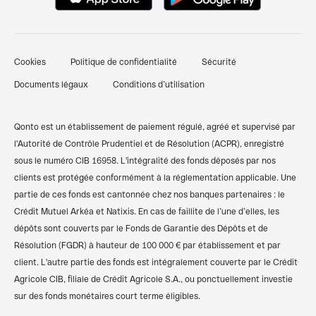
Nous contacter
Pré-comptabilité simplifiée
Documents pour ouverture d'un compte bancaire
Témoignages clients
Factures clients
professionnel
Cookies
Politique de confidentialité
Sécurité
Finpal - Notre communauté finance
Financements et prêts
Comparer les banques pro
Documents légaux
Conditions d’utilisation
Recommander Qonto
Compte pro freelance
Qonto vs Revolut
Plan du site
Compte pro auto-entrepreneur
Qonto vs Shine
Qonto est un établissement de paiement régulé, agréé et supervisé par
l'Autorité de Contrôle Prudentiel et de Résolution (ACPR), enregistré
Compte pro SARL
Codes BIC/SWIFT
sous le numéro CIB 16958. L'intégralité des fonds déposés par nos
clients est protégée conformément à la réglementation applicable. Une
Compte pro SASU
Calculateur de TVA
partie de ces fonds est cantonnée chez nos banques partenaires : le
Compte bancaire associations
Simulateur des frais kilométriques
Crédit Mutuel Arkéa et Natixis. En cas de faillite de l’une d’elles, les
dépôts sont couverts par le Fonds de Garantie des Dépôts et de
Compte pro SCI
Résolution (FGDR) à hauteur de 100 000 € par établissement et par
client. L'autre partie des fonds est intégralement couverte par le Crédit
Compte pro sans banque
Agricole CIB, filiale de Crédit Agricole S.A., ou ponctuellement investie
Compte pro gratuit
sur des fonds monétaires court terme éligibles.