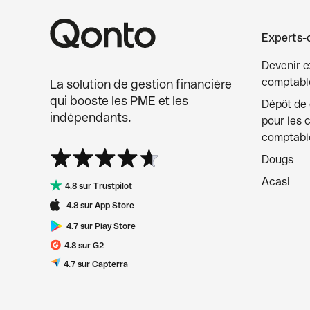
Experts-
Devenir e
comptable
La solution de gestion financière
qui booste les PME et les
Dépôt de c
indépendants.
pour les 
comptabl
Dougs
Acasi
4.8 sur Trustpilot
4.8 sur App Store
4.7 sur Play Store
4.8 sur G2
4.7 sur Capterra