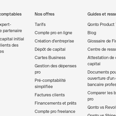
comptables
Nos offres
Guides et ress
xpert-
Tarifs
Qonto Product 
 partenaire
Compte pro en ligne
Blog
apital initial
Création d'entreprise
Glossaire de F
clients des
Dépôt de capital
Centre de ress
es
Cartes Business
Attestation de
capital
Gestion des dépenses
pro
Documents po
ouverture d'un
Pré-comptabilité
bancaire profe
simplifiée
Comparer les 
Factures clients
pro
Financements et prêts
Qonto vs Revol
Compte pro freelance
Qonto vs Shine