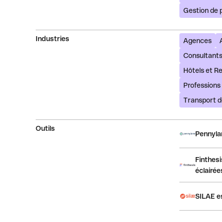
Gestion de 
Industries
Agences
Consultant
Hôtels et R
Professions 
Transport 
Outils
Pennylan
Finthesi
éclairée
SILAE es