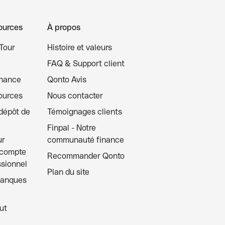
ources
À propos
Tour
Histoire et valeurs
FAQ & Support client
inance
Qonto Avis
ources
Nous contacter
 dépôt de
Témoignages clients
Finpal - Notre
ur
communauté finance
 compte
Recommander Qonto
ssionnel
Plan du site
banques
ut