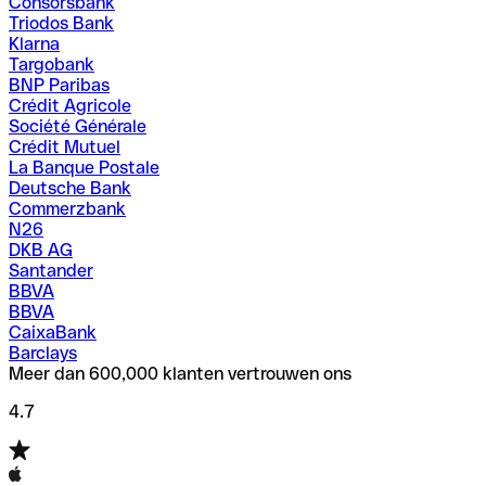
Consorsbank
Triodos Bank
Klarna
Targobank
BNP Paribas
Crédit Agricole
Société Générale
Crédit Mutuel
La Banque Postale
Deutsche Bank
Commerzbank
N26
DKB AG
Santander
BBVA
BBVA
CaixaBank
Barclays
Meer dan 600,000 klanten vertrouwen ons
4.7