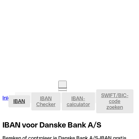
SWIFT/BIC-
IBAN
Inloggen
IBAN
IBAN-
Rekening openen
IBAN
code
Checker
calculator
zoeken
IBAN voor Danske Bank A/S
Bereken of controleer je Danske Bank A/S-IBAN gratis,