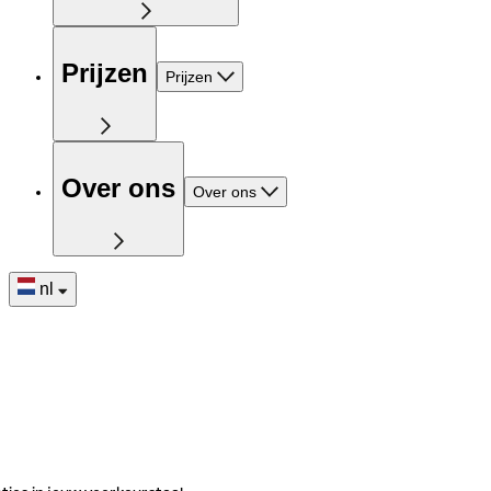
Prijzen
Prijzen
Over ons
Over ons
nl