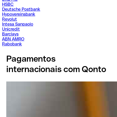
HSBC
Deutsche Postbank
Hypovereinsbank
Revolut
Intesa Sanpaolo
Unicredit
Barclays
ABN AMRO
Rabobank
Pagamentos
internacionais com Qonto