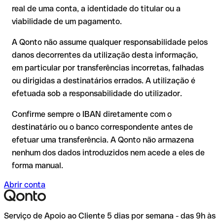
real de uma conta, a identidade do titular ou a
A devolução não está garantida, especialmente se o
viabilidade de um pagamento.
destinatário já tiver utilizado o dinheiro
Recomendação
: peça ao destinatário que confirme o IBAN
Em transferências internacionais fora do espaço SEPA, a
A Qonto não assume qualquer responsabilidade pelos
por escrito, especialmente em novas relações comerciais ou
recuperação é consideravelmente mais complexa e implica
com montantes elevados. A existência de uma conta só pode
danos decorrentes da utilização desta informação,
comissões adicionais.
ser verificada pelo próprio Danske Bank A/S ou através de
em particular por transferências incorretas, falhadas
uma transferência de teste.
Recomendação
: verifique cada IBAN antes de efetuar uma
ou dirigidas a destinatários errados. A utilização é
transferência com o nosso IBAN Checker gratuito e, em caso
efetuada sob a responsabilidade do utilizador.
de dúvida, confirme-o diretamente com o destinatário. Esta
precaução é especialmente importante com montantes
Confirme sempre o IBAN diretamente com o
elevados ou em novas relações comerciais.
destinatário ou o banco correspondente antes de
efetuar uma transferência. A Qonto não armazena
nenhum dos dados introduzidos nem acede a eles de
forma manual.
Abrir conta
Serviço de Apoio ao Cliente 5 dias por semana - das 9h às