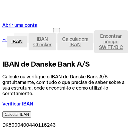
Abrir uma conta
Encontrar
IBAN
IBAN
Calculadora
Entrar
Abrir uma conta
IBAN
código
Checker
IBAN
SWIFT/BIC
IBAN de Danske Bank A/S
Calcule ou verifique o IBAN de Danske Bank A/S
gratuitamente, com tudo o que precisa de saber sobre a
sua estrutura, onde encontrá-lo e como utilizá-lo
corretamente.
Verificar IBAN
Calcular IBAN
DK5000400440116243