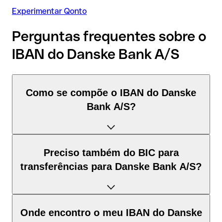
Experimentar Qonto
Perguntas frequentes sobre o
IBAN do Danske Bank A/S
Como se compõe o IBAN do Danske
Bank A/S?
O IBAN de Dinamarca tem exatamente 18 caracteres e é
Preciso também do BIC para
composto por três elementos:
transferências para Danske Bank A/S?
Código de país (posição 1–2): Dinamarca identifica
Dinamarca segundo a norma ISO 3166-1.
Depende do destino da transferência:
Onde encontro o meu IBAN do Danske
Dígitos de controlo (posição 3–4): calculados pelo método