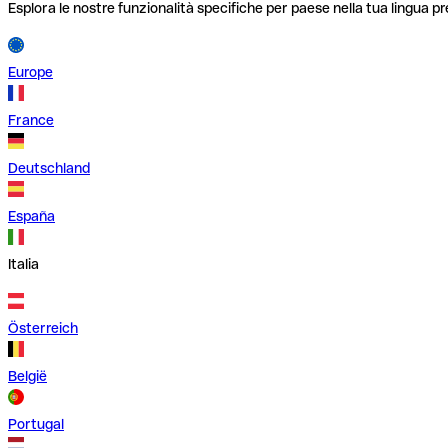
Esplora le nostre funzionalità specifiche per paese nella tua lingua pr
Europe
France
Deutschland
España
Italia
Österreich
België
Portugal