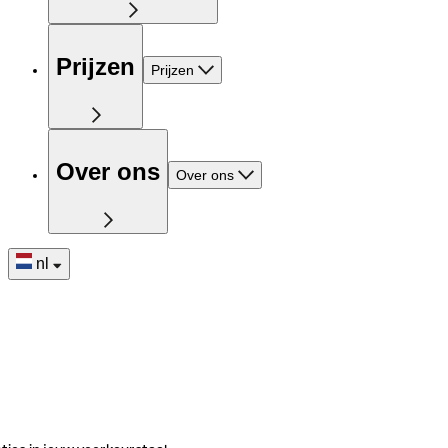
Prijzen
Prijzen
Over ons
Over ons
nl