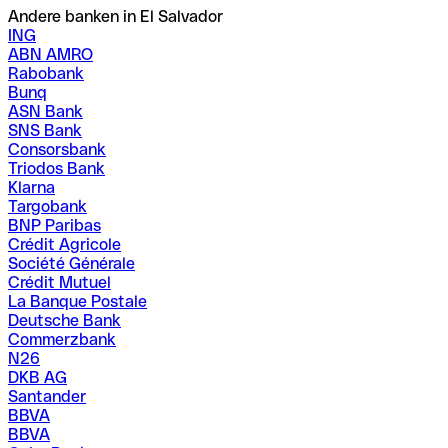
Andere banken in El Salvador
ING
ABN AMRO
Rabobank
Bunq
ASN Bank
SNS Bank
Consorsbank
Triodos Bank
Klarna
Targobank
BNP Paribas
Crédit Agricole
Société Générale
Crédit Mutuel
La Banque Postale
Deutsche Bank
Commerzbank
N26
DKB AG
Santander
BBVA
BBVA