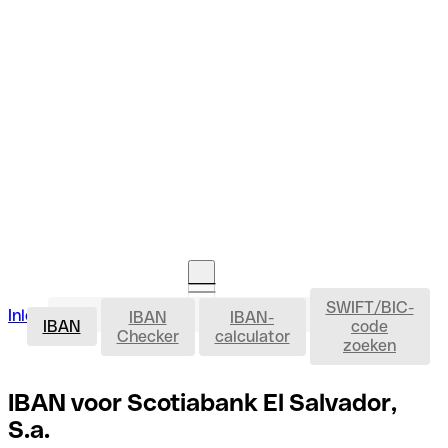
SWIFT/BIC-
IBAN
Inloggen
IBAN
IBAN-
Rekening openen
IBAN
code
Checker
calculator
zoeken
IBAN voor Scotiabank El Salvador,
S.a.