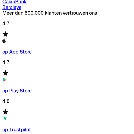
CaixaBank
Barclays
Meer dan 600,000 klanten vertrouwen ons
4.7
op App Store
4.7
op Play Store
4.8
op Trustpilot