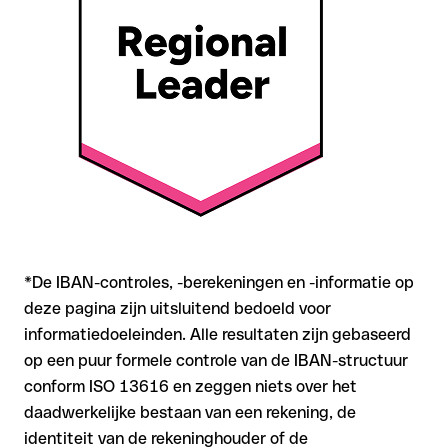
Aanbeveling
: Controleer elke IBAN vóór een
overschrijving
met onze gratis IBAN Checker op formele juistheid, en
bevestig de IBAN bij twijfel direct bij de ontvanger. Vooral bij
grotere bedragen of nieuwe zakenrelaties is deze
zorgvuldigheid essentieel.
*De IBAN-controles, -berekeningen en -informatie op
deze pagina zijn uitsluitend bedoeld voor
informatiedoeleinden. Alle resultaten zijn gebaseerd
op een puur formele controle van de IBAN-structuur
conform ISO 13616 en zeggen niets over het
daadwerkelijke bestaan van een rekening, de
identiteit van de rekeninghouder of de