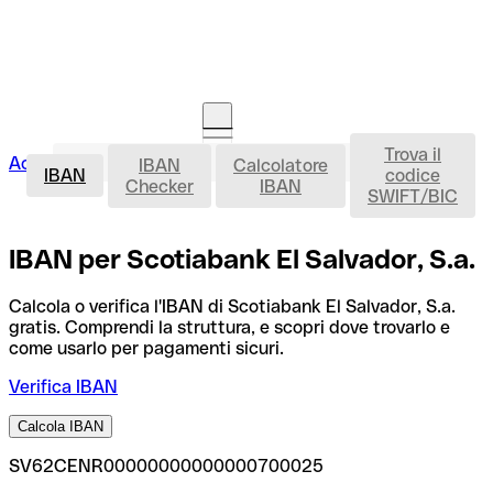
Trova il
IBAN
Accedi
IBAN
Calcolatore
Avvia la procedura
IBAN
codice
Checker
IBAN
SWIFT/BIC
IBAN per Scotiabank El Salvador, S.a.
Calcola o verifica l'IBAN di Scotiabank El Salvador, S.a.
gratis. Comprendi la struttura, e scopri dove trovarlo e
come usarlo per pagamenti sicuri.
Verifica IBAN
Calcola IBAN
SV62CENR00000000000000700025