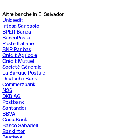
Altre banche in El Salvador
Unicredit
Intesa Sanpaolo
BPER Banca
BancoPosta
Poste Italiane
BNP Paribas
Crédit Agricole
Crédit Mutuel
Société Générale
La Banque Postale
Deutsche Bank
Commerzbank
N26
DKB AG
Postbank
Santander
BBVA
CaixaBank
Banco Sabadell
Bankinter
Barclays