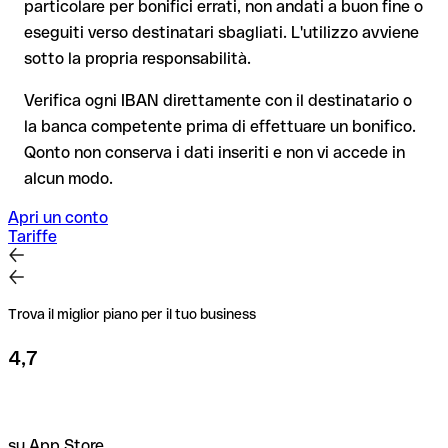
particolare per bonifici errati, non andati a buon fine o
beneficiario. Se i dati non coincidono, ricevi un avviso che ti
iscritto, soprattutto in caso di nuovi rapporti commerciali o
consente di individuare l'errore prima di procedere. Questo
eseguiti verso destinatari sbagliati. L'utilizzo avviene
importi elevati. L'esistenza di un conto può essere verificata
controllo non blocca il pagamento, la decisione finale resta
sotto la propria responsabilità.
esclusivamente da Scotiabank El Salvador, S.a. stessa o
tua, e non si applica ai bonifici al di fuori dell'area SEPA.
tramite un bonifico di prova.
Verifica ogni IBAN direttamente con il destinatario o
la banca competente prima di effettuare un bonifico.
Consiglio
: verifica ogni IBAN prima di un bonifico con il nostro
Qonto non conserva i dati inseriti e non vi accede in
IBAN Checker gratuito, e in caso di dubbio confermalo con il
alcun modo.
destinatario. Questa attenzione è fondamentale soprattutto
per importi elevati o nuovi rapporti commerciali.
Apri un conto
Tariffe
Trova il miglior piano per il tuo business
4,7
su App Store