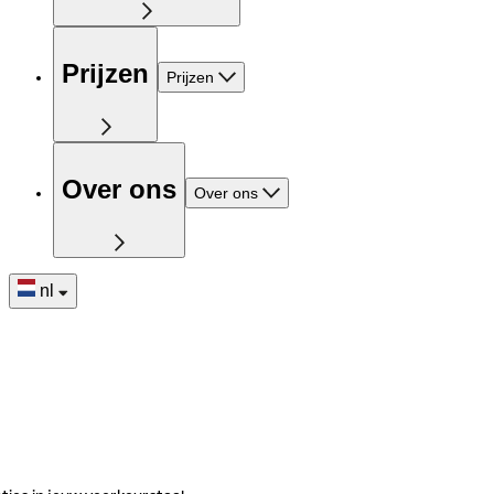
Prijzen
Prijzen
Over ons
Over ons
nl