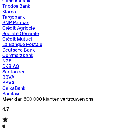
Consorsbank
Triodos Bank
Klarna
Targobank
BNP Paribas
Crédit Agricole
Société Générale
Crédit Mutuel
La Banque Postale
Deutsche Bank
Commerzbank
N26
DKB AG
Santander
BBVA
BBVA
CaixaBank
Barclays
Meer dan 600,000 klanten vertrouwen ons
4.7