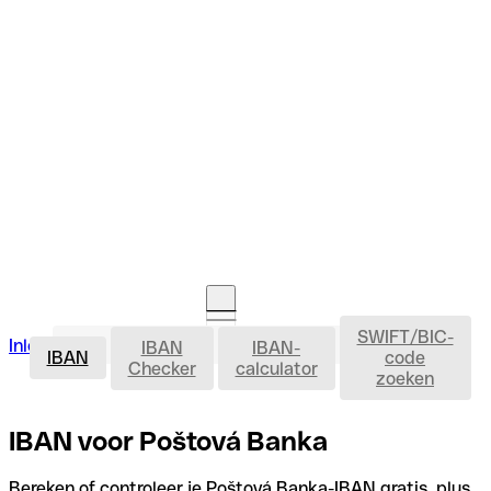
SWIFT/BIC-
IBAN
Inloggen
IBAN
IBAN-
Rekening openen
IBAN
code
Checker
calculator
zoeken
IBAN voor Poštová Banka
Bereken of controleer je Poštová Banka-IBAN gratis, plus