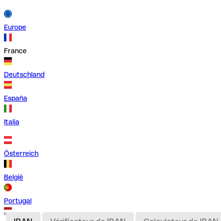
Europe
France
Deutschland
España
Italia
Österreich
België
Portugal