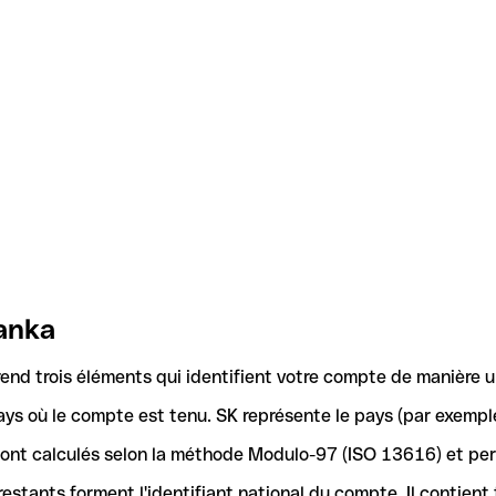
Banka
nd trois éléments qui identifient votre compte de manière u
ays où le compte est tenu. SK représente le pays (par exemple
 sont calculés selon la méthode Modulo-97 (ISO 13616) et pe
stants forment l'identifiant national du compte. Il contient