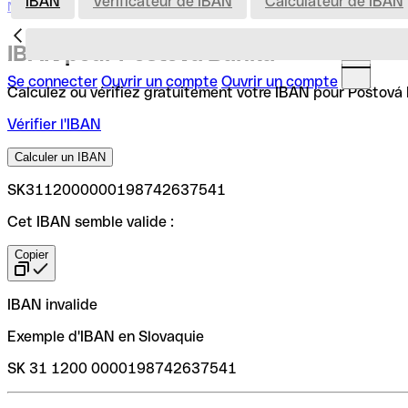
IBAN
Vérificateur de IBAN
Calculateur de IBAN
Nederland
IBAN pour Poštová Banka
Se connecter
Ouvrir un compte
Ouvrir un compte
Calculez ou vérifiez gratuitement votre IBAN pour Poštová B
Vérifier l'IBAN
Calculer un IBAN
SK3112000000198742637541
Cet IBAN semble valide :
Copier
IBAN invalide
Exemple d'IBAN en Slovaquie
SK 31 1200 0000198742637541