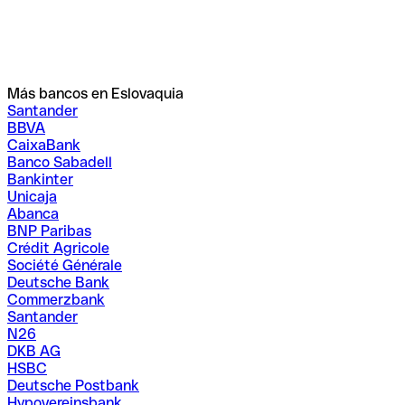
Más bancos en Eslovaquia
Santander
BBVA
CaixaBank
Banco Sabadell
Bankinter
Unicaja
Abanca
BNP Paribas
Crédit Agricole
Société Générale
Deutsche Bank
Commerzbank
Santander
N26
DKB AG
HSBC
Deutsche Postbank
Hypovereinsbank