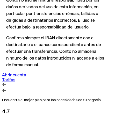
Qonto no asume ninguna responsabilidad por los
En transferencias internacionales fuera del espacio SEPA, la
daños derivados del uso de esta información, en
recuperación es considerablemente más compleja y
conlleva
particular por transferencias erróneas, fallidas o
comisiones
.
dirigidas a destinatarios incorrectos. El uso se
efectúa bajo la responsabilidad del usuario.
Recomendación
: Verifica cada IBAN antes de una
transferencia con nuestro IBAN Checker gratuito y, en caso
Confirma siempre el IBAN directamente con el
de duda, confírmalo directamente con el destinatario. Esta
destinatario o el banco correspondiente antes de
precaución es especialmente importante con importes
efectuar una transferencia. Qonto no almacena
elevados o nuevas relaciones comerciales.
ninguno de los datos introducidos ni accede a ellos
de forma manual.
Abrir cuenta
Tarifas
Encuentra el mejor plan para las necesidades de tu negocio.
4.7