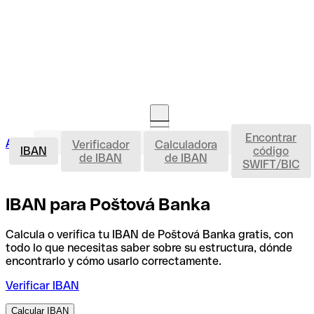
Encontrar
IBAN
Acceso clientes
Verificador
Calculadora
Abrir cuenta
IBAN
código
de IBAN
de IBAN
SWIFT/BIC
IBAN para Poštová Banka
Calcula o verifica tu IBAN de Poštová Banka gratis, con
todo lo que necesitas saber sobre su estructura, dónde
encontrarlo y cómo usarlo correctamente.
Verificar IBAN
Calcular IBAN