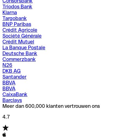
Consorsbank
Triodos Bank
Klarna
Targobank
BNP Paribas
Crédit Agricole
Société Générale
Crédit Mutuel
La Banque Postale
Deutsche Bank
Commerzbank
N26
DKB AG
Santander
BBVA
BBVA
CaixaBank
Barclays
Meer dan 600,000 klanten vertrouwen ons
4.7