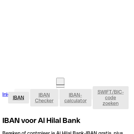
SWIFT/BIC-
IBAN
Inloggen
IBAN
IBAN-
Rekening openen
IBAN
code
Checker
calculator
zoeken
IBAN voor Al Hilal Bank
Bereken of controleer je Al Hilal Bank-IBAN gratis, plus