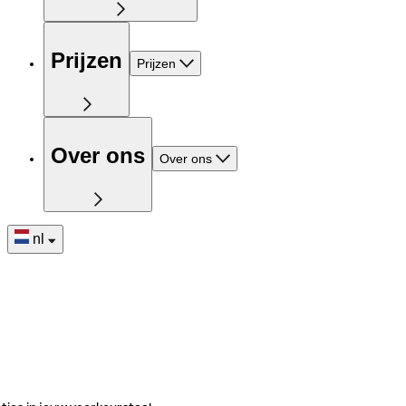
Prijzen
Prijzen
Over ons
Over ons
nl