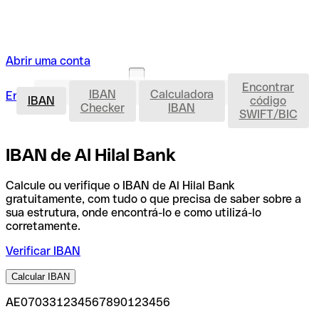
Abrir uma conta
Encontrar
IBAN
IBAN
Calculadora
Entrar
Abrir uma conta
IBAN
código
Checker
IBAN
SWIFT/BIC
IBAN de Al Hilal Bank
Calcule ou verifique o IBAN de Al Hilal Bank
gratuitamente, com tudo o que precisa de saber sobre a
sua estrutura, onde encontrá-lo e como utilizá-lo
corretamente.
Verificar IBAN
Calcular IBAN
AE070331234567890123456