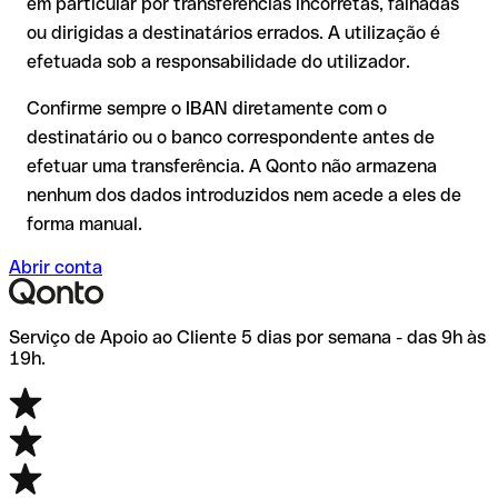
em particular por transferências incorretas, falhadas
transferência de teste.
Recomendação
: verifique cada IBAN antes de efetuar uma
ou dirigidas a destinatários errados. A utilização é
transferência com o nosso IBAN Checker gratuito e, em caso
efetuada sob a responsabilidade do utilizador.
de dúvida, confirme-o diretamente com o destinatário. Esta
precaução é especialmente importante com montantes
Confirme sempre o IBAN diretamente com o
elevados ou em novas relações comerciais.
destinatário ou o banco correspondente antes de
efetuar uma transferência. A Qonto não armazena
nenhum dos dados introduzidos nem acede a eles de
forma manual.
Abrir conta
Serviço de Apoio ao Cliente 5 dias por semana - das 9h às
19h.