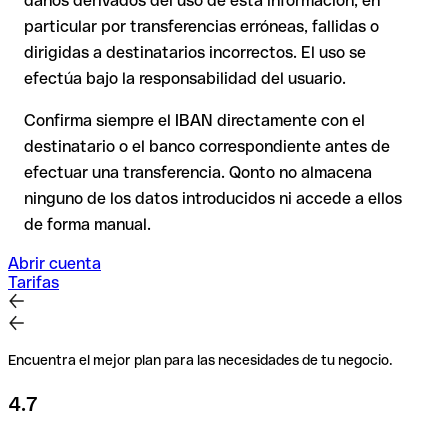
daños derivados del uso de esta información, en
recuperación es considerablemente más compleja y
conlleva
particular por transferencias erróneas, fallidas o
comisiones
.
dirigidas a destinatarios incorrectos. El uso se
efectúa bajo la responsabilidad del usuario.
Recomendación
: Verifica cada IBAN antes de una
transferencia con nuestro IBAN Checker gratuito y, en caso
Confirma siempre el IBAN directamente con el
de duda, confírmalo directamente con el destinatario. Esta
destinatario o el banco correspondiente antes de
precaución es especialmente importante con importes
efectuar una transferencia. Qonto no almacena
elevados o nuevas relaciones comerciales.
ninguno de los datos introducidos ni accede a ellos
de forma manual.
Abrir cuenta
Tarifas
Encuentra el mejor plan para las necesidades de tu negocio.
4.7