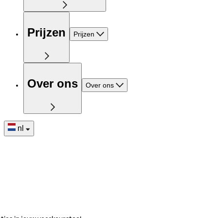
Prijzen
Prijzen
Over ons
Over ons
nl