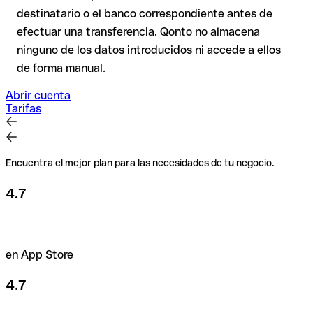
de duda, confírmalo directamente con el destinatario. Esta
destinatario o el banco correspondiente antes de
precaución es especialmente importante con importes
efectuar una transferencia. Qonto no almacena
elevados o nuevas relaciones comerciales.
ninguno de los datos introducidos ni accede a ellos
de forma manual.
Abrir cuenta
Tarifas
Encuentra el mejor plan para las necesidades de tu negocio.
4.7
en App Store
4.7