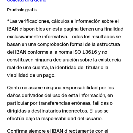
es más delicada. Si el IBAN contiene un error tipográfico que
❌ Que el titular indicado sea el correcto
Pruébalo gratis.
genera otra combinación formalmente válida, la transferencia
Nota
: En transferencias en divisas extranjeras (p. ej. USD,
se ejecuta hacia una cuenta ajena. En ese caso:
*Las verificaciones, cálculos e información sobre el
GBP) pueden aplicarse comisiones de cambio adicionales.
Por qué es relevante
: Un IBAN puede superar todos los
Consulta previamente las condiciones vigentes con Standard
IBAN disponibles en esta página tienen una finalidad
controles matemáticos y no corresponder a ninguna cuenta
Chartered Bank.
exclusivamente informativa. Todos los resultados se
El banco receptor está obligado a colaborar en la
real (por ejemplo, si se han transpuesto dígitos y la
recuperación de los fondos.
combinación resultante es formalmente válida).
basan en una comprobación formal de la estructura
del IBAN conforme a la norma ISO 13616 y no
Tu entidad puede iniciar un proceso de reclamación a
petición tuya.
constituyen ninguna declaración sobre la existencia
Recomendación
: Pide al destinatario que te confirme el IBAN
real de una cuenta, la identidad del titular o la
La devolución no está asegurada, especialmente si el
por escrito, especialmente en nuevas relaciones comerciales
destinatario ya ha retirado el dinero.
viabilidad de un pago.
o con importes elevados. La existencia de una cuenta solo
puede verificarla el propio Standard Chartered Bank o
Qonto no asume ninguna responsabilidad por los
En transferencias internacionales fuera del espacio SEPA, la
mediante una transferencia de prueba.
daños derivados del uso de esta información, en
recuperación es considerablemente más compleja y
conlleva
particular por transferencias erróneas, fallidas o
comisiones
.
dirigidas a destinatarios incorrectos. El uso se
efectúa bajo la responsabilidad del usuario.
Recomendación
: Verifica cada IBAN antes de una
transferencia con nuestro IBAN Checker gratuito y, en caso
Confirma siempre el IBAN directamente con el