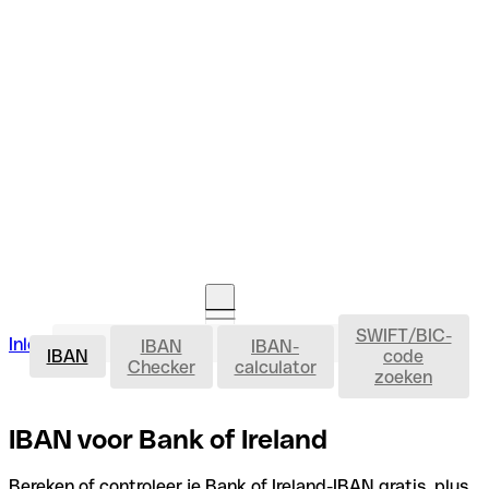
SWIFT/BIC-
IBAN
Inloggen
IBAN
IBAN-
Rekening openen
IBAN
code
Checker
calculator
zoeken
IBAN voor Bank of Ireland
Bereken of controleer je Bank of Ireland-IBAN gratis, plus