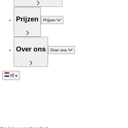
Prijzen
Prijzen
Over ons
Over ons
nl