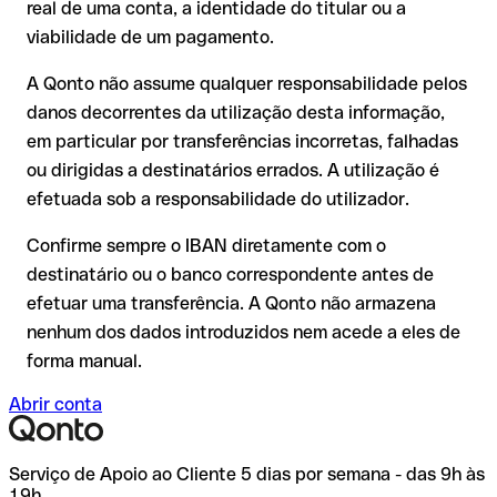
real de uma conta, a identidade do titular ou a
A devolução não está garantida, especialmente se o
viabilidade de um pagamento.
destinatário já tiver utilizado o dinheiro
Recomendação
: peça ao destinatário que confirme o IBAN
Em transferências internacionais fora do espaço SEPA, a
A Qonto não assume qualquer responsabilidade pelos
por escrito, especialmente em novas relações comerciais ou
recuperação é consideravelmente mais complexa e implica
com montantes elevados. A existência de uma conta só pode
danos decorrentes da utilização desta informação,
comissões adicionais.
ser verificada pelo próprio Bank of Ireland ou através de uma
em particular por transferências incorretas, falhadas
transferência de teste.
Recomendação
: verifique cada IBAN antes de efetuar uma
ou dirigidas a destinatários errados. A utilização é
transferência com o nosso IBAN Checker gratuito e, em caso
efetuada sob a responsabilidade do utilizador.
de dúvida, confirme-o diretamente com o destinatário. Esta
precaução é especialmente importante com montantes
Confirme sempre o IBAN diretamente com o
elevados ou em novas relações comerciais.
destinatário ou o banco correspondente antes de
efetuar uma transferência. A Qonto não armazena
nenhum dos dados introduzidos nem acede a eles de
forma manual.
Abrir conta
Serviço de Apoio ao Cliente 5 dias por semana - das 9h às
19h.