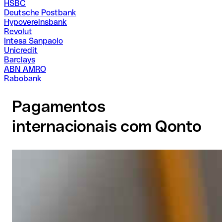
HSBC
Deutsche Postbank
Hypovereinsbank
Revolut
Intesa Sanpaolo
Unicredit
Barclays
ABN AMRO
Rabobank
Pagamentos
internacionais com Qonto