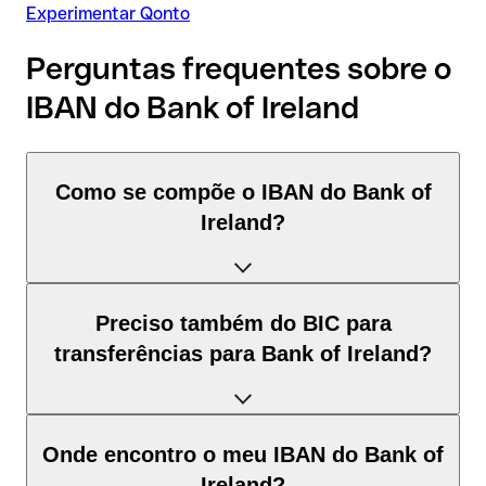
Experimentar Qonto
Perguntas frequentes sobre o
IBAN do Bank of Ireland
Como se compõe o IBAN do Bank of
Ireland?
O IBAN de Reino Unido tem exatamente 22 caracteres e é
Preciso também do BIC para
composto por três elementos:
transferências para Bank of Ireland?
Código de país (posição 1–2): Reino Unido identifica Reino
Unido segundo a norma ISO 3166-1.
Depende do destino da transferência:
Onde encontro o meu IBAN do Bank of
Dígitos de controlo (posição 3–4): calculados pelo método
Ireland?