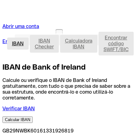
Abrir uma conta
Encontrar
IBAN
IBAN
Calculadora
Entrar
Abrir uma conta
IBAN
código
Checker
IBAN
SWIFT/BIC
IBAN de Bank of Ireland
Calcule ou verifique o IBAN de Bank of Ireland
gratuitamente, com tudo o que precisa de saber sobre a
sua estrutura, onde encontrá-lo e como utilizá-lo
corretamente.
Verificar IBAN
Calcular IBAN
GB29NWBK60161331926819