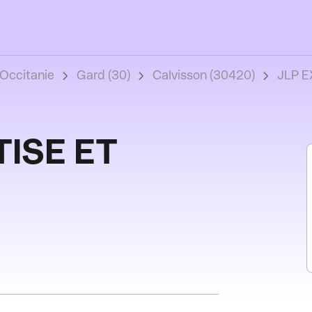
Occitanie
Gard (30)
Calvisson (30420)
JLP E
TISE ET