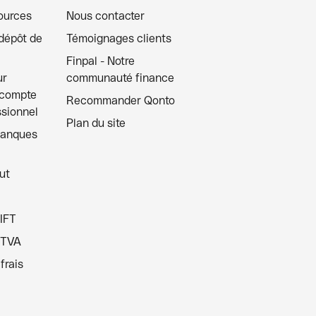
ources
Nous contacter
 dépôt de
Témoignages clients
Finpal - Notre
ur
communauté finance
 compte
Recommander Qonto
ssionnel
Plan du site
banques
ut
IFT
 TVA
frais