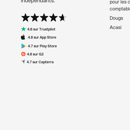
indépendants.
pour les 
comptabl
Dougs
Acasi
4.8 sur Trustpilot
4.8 sur App Store
4.7 sur Play Store
4.8 sur G2
4.7 sur Capterra