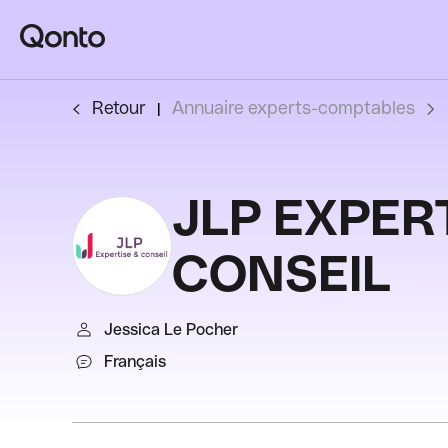
Retour
Annuaire experts-comptables
JLP EXPER
CONSEIL
Jessica Le Pocher
Français