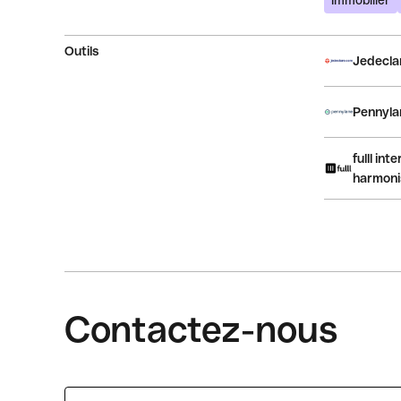
Immobilier
Outils
Jedeclar
Pennylan
fulll in
harmoni
Contactez-nous