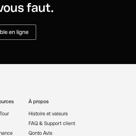
vous faut.
le en ligne
ources
À propos
Tour
Histoire et valeurs
FAQ & Support client
inance
Qonto Avis