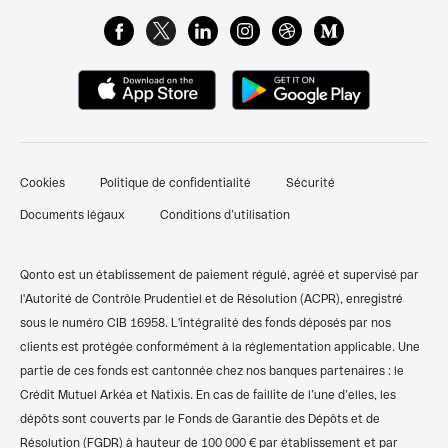
Glossaire de Finance
FAQ & Support client
Cartes Business
Centre de ressources
Qonto Avis
Gestion des dépenses pro
Attestation de dépôt de capital
Nous contacter
Pré-comptabilité simplifiée
Documents pour ouverture d'un compte bancaire
Témoignages clients
Factures clients
professionnel
Cookies
Politique de confidentialité
Sécurité
Finpal - Notre communauté finance
Financements et prêts
Comparer les banques pro
Documents légaux
Conditions d’utilisation
Recommander Qonto
Compte pro freelance
Qonto vs Revolut
Plan du site
Compte pro auto-entrepreneur
Qonto vs Shine
Qonto est un établissement de paiement régulé, agréé et supervisé par
l'Autorité de Contrôle Prudentiel et de Résolution (ACPR), enregistré
Compte pro SARL
Codes BIC/SWIFT
sous le numéro CIB 16958. L'intégralité des fonds déposés par nos
clients est protégée conformément à la réglementation applicable. Une
Compte pro SASU
Calculateur de TVA
partie de ces fonds est cantonnée chez nos banques partenaires : le
Compte bancaire associations
Simulateur des frais kilométriques
Crédit Mutuel Arkéa et Natixis. En cas de faillite de l’une d’elles, les
dépôts sont couverts par le Fonds de Garantie des Dépôts et de
Compte pro SCI
Résolution (FGDR) à hauteur de 100 000 € par établissement et par