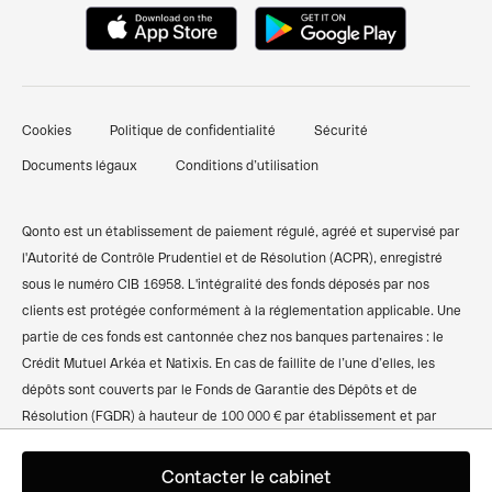
Qonto Avis
Gestion des dépenses pro
Attestation de dépôt de capital
Nous contacter
Pré-comptabilité simplifiée
Documents pour ouverture d'un compte bancaire
Témoignages clients
Factures clients
professionnel
Cookies
Politique de confidentialité
Sécurité
Finpal - Notre communauté finance
Financements et prêts
Comparer les banques pro
Documents légaux
Conditions d’utilisation
Recommander Qonto
Compte pro freelance
Qonto vs Revolut
Plan du site
Compte pro auto-entrepreneur
Qonto vs Shine
Qonto est un établissement de paiement régulé, agréé et supervisé par
l'Autorité de Contrôle Prudentiel et de Résolution (ACPR), enregistré
Compte pro SARL
Codes BIC/SWIFT
sous le numéro CIB 16958. L'intégralité des fonds déposés par nos
clients est protégée conformément à la réglementation applicable. Une
Compte pro SASU
Calculateur de TVA
partie de ces fonds est cantonnée chez nos banques partenaires : le
Compte bancaire associations
Simulateur des frais kilométriques
Crédit Mutuel Arkéa et Natixis. En cas de faillite de l’une d’elles, les
dépôts sont couverts par le Fonds de Garantie des Dépôts et de
Compte pro SCI
Résolution (FGDR) à hauteur de 100 000 € par établissement et par
client. L'autre partie des fonds est intégralement couverte par le Crédit
Compte pro sans banque
Agricole CIB, filiale de Crédit Agricole S.A., ou ponctuellement investie
Contacter le cabinet