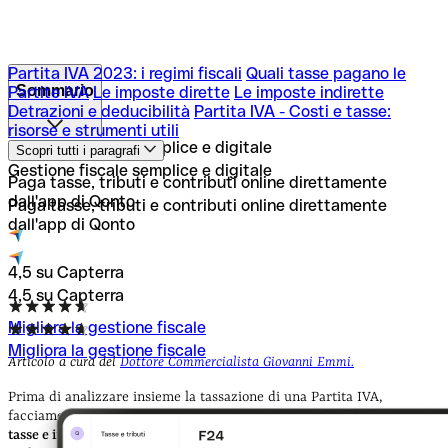
Partita IVA 2023: i regimi fiscali
Quali tasse pagano le
Sommario
Partite IVA
Le imposte dirette
Le imposte indirette
Detrazioni e deducibilità
Partita IVA - Costi e tasse:
risorse e strumenti utili
Partita IVA 2023: i regimi fiscali
Quali tasse pagano le
Gestione fiscale semplice e digitale
Scopri tutti i paragrafi
Partite IVA
Le imposte dirette
Le imposte indirette
Gestione fiscale semplice e digitale
Detrazioni e deducibilità
Partita IVA - Costi e tasse:
Paga tasse, tributi e contributi online direttamente
risorse e strumenti utili
dall'app di Qonto
Paga tasse, tributi e contributi online direttamente
dall'app di Qonto
4,5 su Capterra
4,5 su Capterra
Migliora la gestione fiscale
Migliora la gestione fiscale
Articolo a cura del
Dottore Commercialista Giovanni Emmi.
Prima di analizzare insieme la tassazione di una Partita IVA,
facciamo chiarezza su un aspetto importante, ossia
le differenze fra
tasse e imposte
. Questo può sembrare un dettaglio minore, ma in