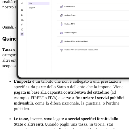
realtà riflette una comprensione più ampia di come funziona il
nostro sistema fiscale.
Quindi, che differenza c'è tra tasse e imposte?
Quindi, che differenza c'è tra tasse e imposte?
Tassa e imposta non sono sinonimi.
Entrambe rientrano nella
categoria più ampia dei tributi, che sono prelievi coattivi dello Stato o
altri enti pubblici sulla ricchezza dei contribuenti. Ma la loro natura e
scopo sono diversi.
L'imposta
è un tributo che non è collegato a una prestazione
specifica da parte dello Stato o dell'ente che la impone. Viene
pagata in base alla capacità contributiva del cittadino
(ad
esempio, l'IRPEF o l'IVA) e serve a
finanziare i servizi pubblici
indivisibili
, come la difesa nazionale, la giustizia, o l'ordine
pubblico.
Le tasse
, invece, sono legate a
servizi specifici forniti dallo
Stato o altri enti
. Quando paghi una tassa, in teoria, stai