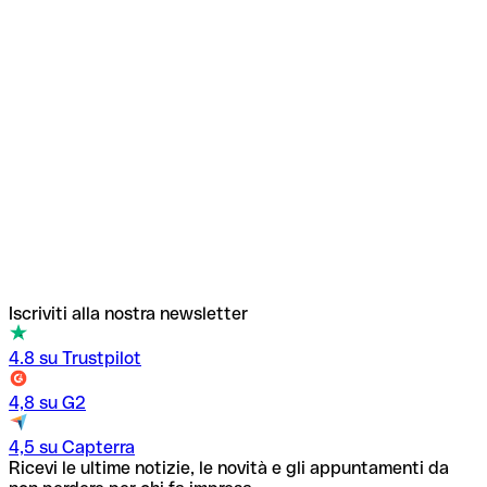
C
D
Iscriviti alla nostra newsletter
4.8 su Trustpilot
4,8 su G2
4,5 su Capterra
Ricevi le ultime notizie, le novità e gli appuntamenti da