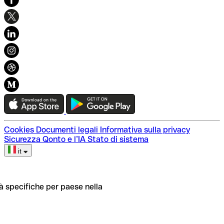
Scadenzario Fiscale
La nostra storia
Remunerazione del conto
Glossario finanziario
F24
Sostenibilità e inclusione
Metodi di pagamento
Lavora con noi
PMI & Startup
Codici SWIFT/BIC
Integrazioni e partnership
Tariffe
Cookies
Documenti legali
Informativa sulla privacy
Sicurezza
Qonto e l’IA
Stato di sistema
it
tà specifiche per paese nella