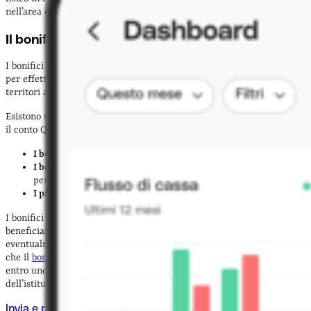
nell’area dell’Euro.
Il bonifico SEPA: cos’è e come funziona
I bonifici SEPA sono uno dei metodi più veloci, meno cari e più sicuri
per effettuare pagamenti all’interno dei Paesi della zona SEPA e dei
territori ad essa associati.
Esistono tre tipi di operazioni bancarie SEPA, tutte accessibili tramite
il conto Qonto e le carte ad esso associate:
I bonifici SEPA
I bonifici SEPA istantanei
(al momento disponibili unicamente
per operazioni in entrata, non in uscita):
I prelievi SEPA
I bonifici ordinari SEPA vengono eseguiti inserendo il nome del
beneficiario, l’IBAN (Numero di conto bancario internazionale) e
eventualmente il
BIC
(Codice d’identificazione bancaria). Una volta
che il
bonifico
viene programmato, il beneficiario riceverà l’importo
entro uno o due giorni lavorativi previa autorizzazione da parte
dell’istituto bancario. Proprio come nel caso di un bonifico nazionale.
Invia e ricevi bonifici SEPA istantanei