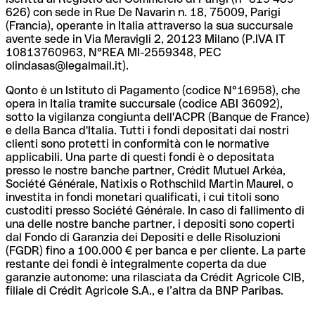
626) con sede in Rue De Navarin n. 18, 75009, Parigi
(Francia), operante in Italia attraverso la sua succursale
avente sede in Via Meravigli 2, 20123 Milano (P.IVA IT
10813760963, N°REA MI-2559348, PEC
olindasas@legalmail.it).
Qonto è un Istituto di Pagamento (codice N°16958), che
opera in Italia tramite succursale (codice ABI 36092),
sotto la vigilanza congiunta dell'ACPR (Banque de France)
e della Banca d'Italia. Tutti i fondi depositati dai nostri
clienti sono protetti in conformità con le normative
applicabili. Una parte di questi fondi è o depositata
presso le nostre banche partner, Crédit Mutuel Arkéa,
Société Générale, Natixis o Rothschild Martin Maurel, o
investita in fondi monetari qualificati, i cui titoli sono
custoditi presso Société Générale. In caso di fallimento di
una delle nostre banche partner, i depositi sono coperti
dal Fondo di Garanzia dei Depositi e delle Risoluzioni
(FGDR) fino a 100.000 € per banca e per cliente. La parte
restante dei fondi è integralmente coperta da due
garanzie autonome: una rilasciata da Crédit Agricole CIB,
filiale di Crédit Agricole S.A., e l’altra da BNP Paribas.