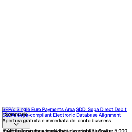
SEPA: Single Euro Payments Area
SDD: Sepa Direct Debit
Sommario
SEDA: Sepa-compliant Electronic Database Alignment
Apertura gratuita e immediata del conto business
SEPA: Single Euro Payments Area
SDD: Sepa Direct Debit
IBAN italiano, pagamenti, carte, contabilità & oltre 5.000
Apertura gratuita e immediata del conto business