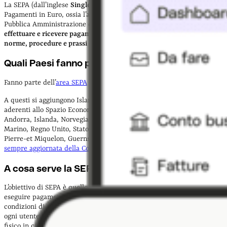
La SEPA (dall’inglese
Single Euro Payments Area
) è l’Area Unica dei
Pagamenti in Euro, ossia l’area in cui il cittadino, l’impresa, la
Pubblica Amministrazione e gli altri operatori economici possono
effettuare e ricevere pagamenti in euro, sulla base delle stesse
norme, procedure e prassi di mercato.
Quali Paesi fanno parte dell’area SEPA?
Fanno parte dell’
area SEPA
tutti i Paesi dell’Unione Europea.
A questi si aggiungono Islanda, Norvegia, Liechtenstein - Paesi
aderenti allo Spazio Economico Europeo EEA - e i Paesi Extra EEA
Andorra, Islanda, Norvegia, Svizzera, Liechtenstein, Monaco, San
Marino, Regno Unito, Stato della Città del Vaticano, Mayotte, Saint-
Pierre-et Miquelon, Guernsey, Jersey e Isola di Man. (
qua la pagina
sempre aggiornata della Commissione Europea
).
A cosa serve la SEPA?
L’obiettivo di SEPA è quello di consentire ai cittadini europei di
eseguire pagamenti (
bonifici SEPA
) all’interno dell’area Euro in
condizioni di massima efficienza e sicurezza e di fare in modo che
ogni utente possa accedere al proprio conto a prescindere dal luogo
fisico in cui opera e movimentare quel conto per ogni pagamento