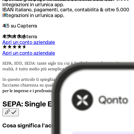
SEDA: Sepa-compliant Electronic Database Alignment
integrazioni in un'unica app.
IBAN italiano, pagamenti, carte, contabilità & oltre 5.000
integrazioni in un'unica app.
4,5 su Capterra
4,5 su Capterra
Apri un conto aziendale
Apri un conto aziendale
SEPA, SDD, SEDA: tante sigle tra cui è facile fare confusione. In
realtà, è tutto molto più semplice di quello che sembra.
In questo articolo ti spieghiamo il significato di questi acronimi e
facciamo chiarezza su quale sia il loro utilizzo e
i vantaggi correlati
per le imprese e i professionisti.
SEPA: Single Euro Payments
Area
Cosa significa l’acronimo SEPA?