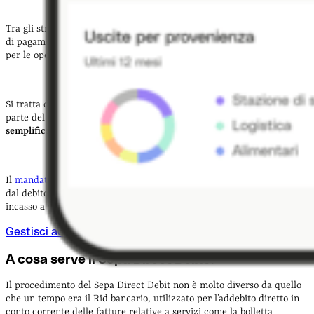
Tra gli strumenti più utili c’è il
Sepa Direct Debit (SDD)
, una modalità
di pagamento solitamente utilizzata per le transazioni commerciali e
per le operazioni online effettuate nel regime SEPA.
Si tratta di un servizio di incasso che, sulla base di un mandato da
parte del debitore, consente di stabilire
un rapporto diretto e
semplificato con il creditore
.
Il
mandato
è il documento, in formato cartaceo o elettronico, firmato
dal debitore e che autorizza il creditore a inviare disposizioni di
incasso a valere sul conto corrente del debitore.
Gestisci addebiti in entrate e uscita
A cosa serve il Sepa Direct Debit?
Il procedimento del Sepa Direct Debit non è molto diverso da quello
che un tempo era il Rid bancario, utilizzato per l’addebito diretto in
conto corrente delle fatture relative a servizi come la bolletta