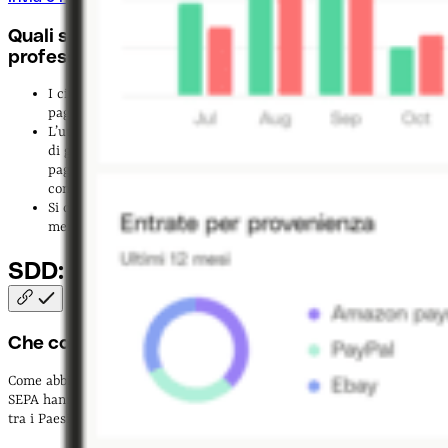
Quali sono i principali vantaggi della SEPA per i
professionisti e le imprese?
I cittadini e le imprese dell’Unione Europea possono effettuare
pagamenti in Euro in maniera
semplice, veloce e sicura
L’utilizzo di
standard a livello europeo
permette alle imprese
di gestire con maggiore efficienza le procedure di incasso e
pagamento, la rendicontazione e la riconciliazione dei flussi
contabili e commerciali.
Si creano
maggiori opportunità
di apertura per le imprese sui
mercati stranieri
SDD: Sepa Direct
Debit
Che cos’è il Sepa Direct Debit?
Come abbiamo visto, i vantaggi dell’Eurozona e della convenzione
SEPA hanno consentito una semplificazione dei metodi di pagamento
tra i Paesi.