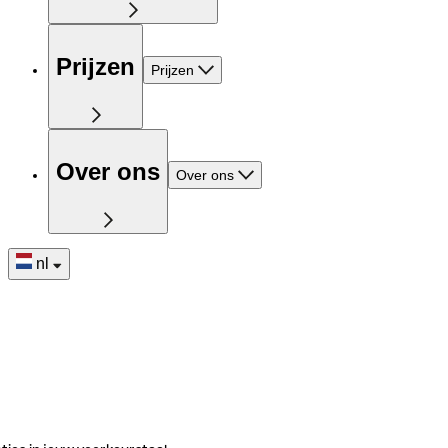
Prijzen
Prijzen
Over ons
Over ons
nl