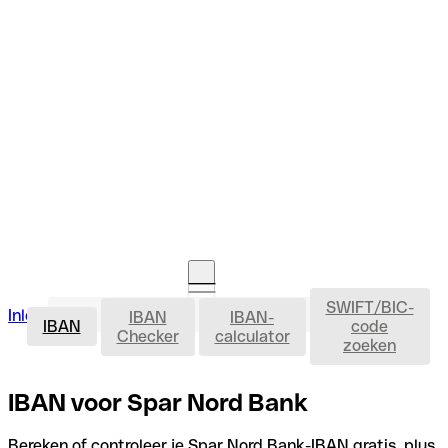
SWIFT/BIC-
IBAN
Inloggen
IBAN
IBAN-
Rekening openen
IBAN
code
Checker
calculator
zoeken
IBAN voor Spar Nord Bank
Bereken of controleer je Spar Nord Bank-IBAN gratis, plus