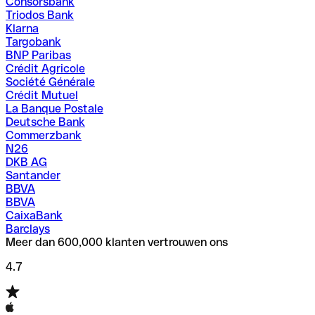
Consorsbank
Triodos Bank
Klarna
Targobank
BNP Paribas
Crédit Agricole
Société Générale
Crédit Mutuel
La Banque Postale
Deutsche Bank
Commerzbank
N26
DKB AG
Santander
BBVA
BBVA
CaixaBank
Barclays
Meer dan 600,000 klanten vertrouwen ons
4.7