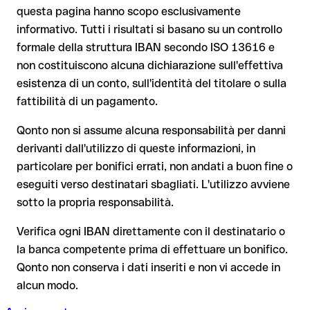
valida.
dei fondi
questa pagina hanno scopo esclusivamente
Il tuo istituto avvia su richiesta una procedura di richiamo
informativo. Tutti i risultati si basano su un controllo
Il rimborso non è però garantito, soprattutto se il
formale della struttura IBAN secondo ISO 13616 e
Dal 9 ottobre 2025, prima della conferma del pagamento, la
destinatario ha già prelevato il denaro
non costituiscono alcuna dichiarazione sull'effettiva
tua banca verifica la
corrispondenza tra l'IBAN e il nome del
beneficiario
e te lo comunica. Questo controllo non blocca il
Per i bonifici internazionali fuori dall'area SEPA, il recupero è
esistenza di un conto, sull'identità del titolare o sulla
pagamento, la decisione finale resta tua, e non si applica ai
molto più complesso e comporta commissioni aggiuntive
fattibilità di un pagamento.
bonifici al di fuori dell'area SEPA.
Nota sulla Verifica del Beneficiario (VoP)
: dal 2025, per i
Qonto non si assume alcuna responsabilità per danni
bonifici SEPA in euro, prima della conferma del pagamento la
derivanti dall'utilizzo di queste informazioni, in
tua banca verifica la corrispondenza tra l'IBAN e il nome del
Consiglio
: chiedi al destinatario di confermare l'IBAN per
particolare per bonifici errati, non andati a buon fine o
beneficiario. Se i dati non coincidono, ricevi un avviso che ti
iscritto, soprattutto in caso di nuovi rapporti commerciali o
consente di individuare l'errore prima di procedere. Questo
eseguiti verso destinatari sbagliati. L'utilizzo avviene
importi elevati. L'esistenza di un conto può essere verificata
controllo non blocca il pagamento, la decisione finale resta
sotto la propria responsabilità.
esclusivamente da Spar Nord Bank stessa o tramite un
tua, e non si applica ai bonifici al di fuori dell'area SEPA.
bonifico di prova.
Verifica ogni IBAN direttamente con il destinatario o
la banca competente prima di effettuare un bonifico.
Consiglio
: verifica ogni IBAN prima di un bonifico con il nostro
Qonto non conserva i dati inseriti e non vi accede in
IBAN Checker gratuito, e in caso di dubbio confermalo con il
alcun modo.
destinatario. Questa attenzione è fondamentale soprattutto
per importi elevati o nuovi rapporti commerciali.