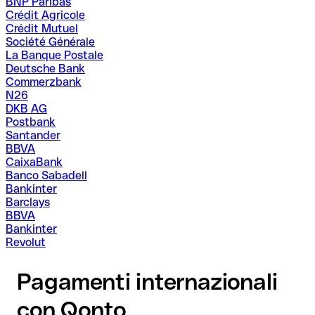
BNP Paribas
Crédit Agricole
Crédit Mutuel
Société Générale
La Banque Postale
Deutsche Bank
Commerzbank
N26
DKB AG
Postbank
Santander
BBVA
CaixaBank
Banco Sabadell
Bankinter
Barclays
BBVA
Bankinter
Revolut
Pagamenti internazionali
con Qonto