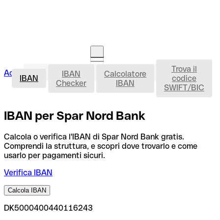
Trova il
IBAN
Accedi
IBAN
Calcolatore
Avvia la procedura
IBAN
codice
Checker
IBAN
SWIFT/BIC
IBAN per Spar Nord Bank
Calcola o verifica l'IBAN di Spar Nord Bank gratis.
Comprendi la struttura, e scopri dove trovarlo e come
usarlo per pagamenti sicuri.
Verifica IBAN
Calcola IBAN
DK5000400440116243